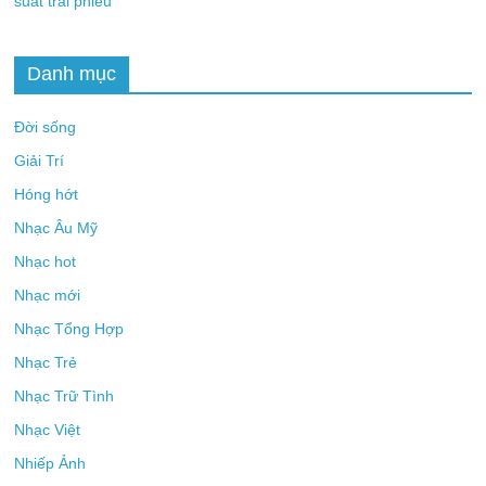
suất trái phiếu
Danh mục
Đời sống
Giải Trí
Hóng hớt
Nhạc Âu Mỹ
Nhạc hot
Nhạc mới
Nhạc Tổng Hợp
Nhạc Trẻ
Nhạc Trữ Tình
Nhạc Việt
Nhiếp Ảnh