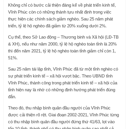
Không chỉ có bước cải thiện đáng kể về phát triển kinh tế,
Vĩnh Phúc còn có những thành tựu nhất định trong việc
thực hiện các chính sách giảm nghèo. Sau 25 năm phát
triển, tỷ lệ hộ nghèo đã giảm từ 20% xuống dưới 2%.
Cụ thể, theo Sở Lao động – Thương binh và Xã hội (LĐ-TB
& XH), nếu như năm 2000, tỷ lệ hộ nghèo toàn tỉnh là 20%
thì đến năm 2021, tỷ lệ hộ nghèo toàn tỉnh giảm chỉ còn 1,
51%.
Sau 25 năm tái lập tỉnh, Vĩnh Phúc đã từ một tỉnh nghèo có
sự phát triển kinh tế – xã hội vượt bậc. Theo UBND tỉnh
Vĩnh Phúc, thành công trong phát triển kinh tế – xã hội của
tỉnh hiện nay là nhờ có những định hướng phát triển đúng
đắn.
Theo đó, thu nhập bình quân đầu người của Vĩnh Phúc
được cải thiện rõ rệt. Giai đoạn 2002-2021, Vĩnh Phúc từng
có thu nhập bình quân đầu người đứng thứ 41/63, lọt vào
tốp 10 tỉnh, thành phố có thu nhập bình quân cao nhất cả