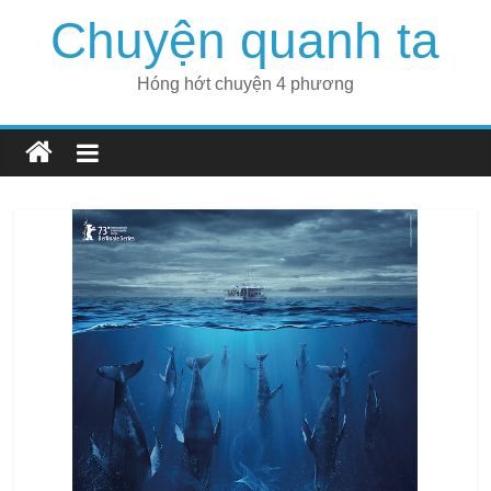
Skip
Chuyện quanh ta
to
content
Hóng hớt chuyện 4 phương