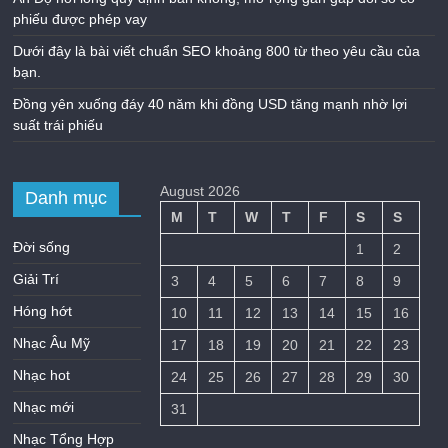
phiếu được phép vay
Dưới đây là bài viết chuẩn SEO khoảng 800 từ theo yêu cầu của
bạn.
Đồng yên xuống đáy 40 năm khi đồng USD tăng mạnh nhờ lợi
suất trái phiếu
August 2026
Danh mục
M
T
W
T
F
S
S
Đời sống
1
2
Giải Trí
3
4
5
6
7
8
9
Hóng hớt
10
11
12
13
14
15
16
Nhạc Âu Mỹ
17
18
19
20
21
22
23
Nhạc hot
24
25
26
27
28
29
30
Nhạc mới
31
Nhạc Tổng Hợp