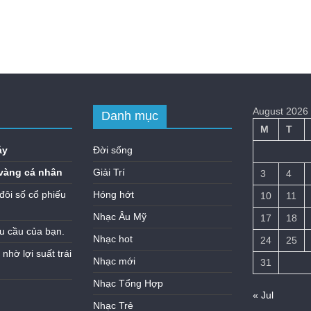
August 2026
Danh mục
M
T
áy
Đời sống
vàng cá nhân
Giải Trí
3
4
đôi số cổ phiếu
Hóng hớt
10
11
Nhạc Âu Mỹ
17
18
u cầu của bạn.
Nhạc hot
24
25
hờ lợi suất trái
Nhạc mới
31
Nhạc Tổng Hợp
« Jul
Nhạc Trẻ