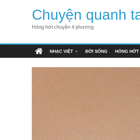
Skip
Chuyện quanh t
to
content
Hóng hớt chuyện 4 phương
NHẠC VIỆT
ĐỜI SỐNG
HÓNG HỚT