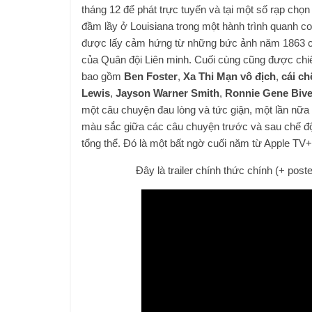
tháng 12 để phát trực tuyến và tại một số rạp chọn
đầm lầy ở Louisiana trong một hành trình quanh co
được lấy cảm hứng từ những bức ảnh năm 1863 c
của Quân đội Liên minh. Cuối cùng cũng được chiếu
bao gồm
Ben Foster
,
Xa Thi Mạn vô địch
,
cái ch
Lewis
,
Jayson Warner Smith
,
Ronnie Gene Biv
một câu chuyện đau lòng và tức giận, một lần nữa 
màu sắc giữa các câu chuyện trước và sau chế độ 
tổng thể. Đó là một bất ngờ cuối năm từ Apple TV+
Đây là trailer chính thức chính (+ pos