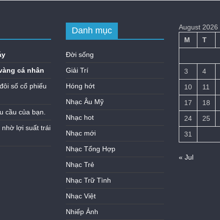
August 2026
Danh mục
M
T
áy
Đời sống
vàng cá nhân
Giải Trí
3
4
đôi số cổ phiếu
Hóng hớt
10
11
Nhạc Âu Mỹ
17
18
u cầu của bạn.
Nhạc hot
24
25
hờ lợi suất trái
Nhạc mới
31
Nhạc Tổng Hợp
« Jul
Nhạc Trẻ
Nhạc Trữ Tình
Nhạc Việt
Nhiếp Ảnh