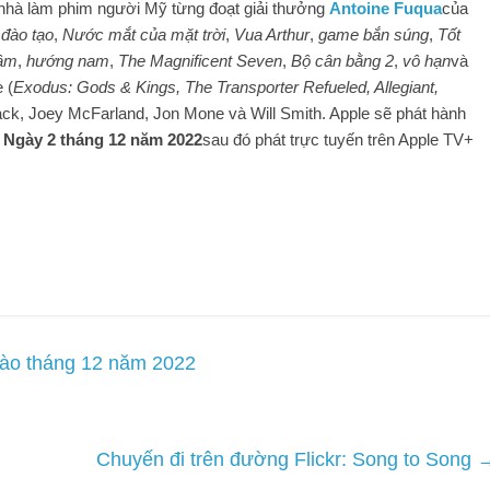
nhà làm phim người Mỹ từng đoạt giải thưởng
Antoine Fuqua
của
đào tạo
,
Nước mắt của mặt trời
,
Vua Arthur
,
game bắn súng
,
Tốt
 âm
,
hướng nam
,
The Magnificent Seven
,
Bộ cân bằng 2
,
vô hạn
và
 (
Exodus: Gods & Kings, The Transporter Refueled, Allegiant,
ack, Joey McFarland, Jon Mone và Will Smith. Apple sẽ phát hành
u
Ngày 2 tháng 12 năm 2022
sau đó phát trực tuyến trên Apple TV+
 vào tháng 12 năm 2022
Chuyến đi trên đường Flickr: Song to Song