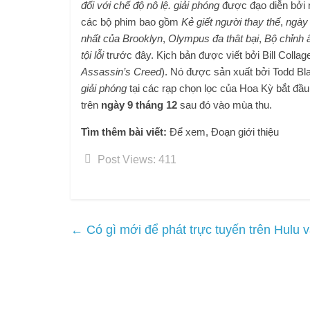
đối với chế độ nô lệ.
giải phóng
được đạo diễn bởi 
các bộ phim bao gồm
Kẻ giết người thay thế
,
ngày 
nhất của Brooklyn
,
Olympus đa thât bại
,
Bộ chỉnh
tội lỗi
trước đây. Kịch bản được viết bởi Bill Collage
Assassin’s Creed
). Nó được sản xuất bởi Todd Bl
giải phóng
tại các rạp chọn lọc của Hoa Kỳ bắt đầ
trên
ngày 9 tháng 12
sau đó vào mùa thu.
Tìm thêm bài viết:
Để xem, Đoạn giới thiệu
Post Views:
411
←
Có gì mới để phát trực tuyến trên Hulu