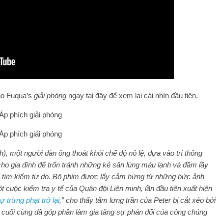
cho Fuqua’s
giải phóng
ngay tại đây để xem lại cái nhìn đầu tiên.
), một người đàn ông thoát khỏi chế độ nô lệ, dựa vào trí thông
 cho gia đình để trốn tránh những kẻ săn lùng máu lạnh và đầm lầy
h tìm kiếm tự do. Bộ phim được lấy cảm hứng từ những bức ảnh
t cuộc kiểm tra y tế của Quân đội Liên minh, lần đầu tiên xuất hiện
ự trừng phạt trở lại
,” cho thấy tấm lưng trần của Peter bị cắt xẻo bởi
, cuối cùng đã góp phần làm gia tăng sự phản đối của công chúng