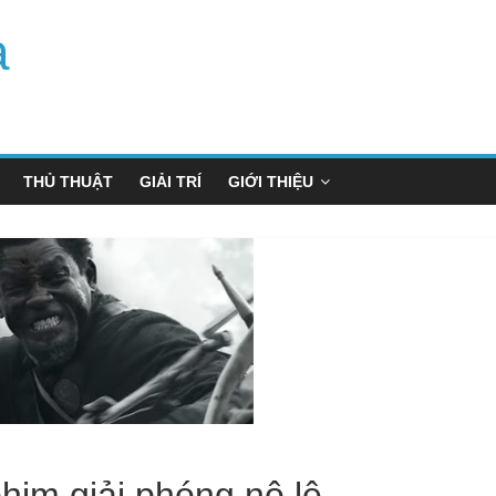
a
THỦ THUẬT
GIẢI TRÍ
GIỚI THIỆU
phim giải phóng nô lệ