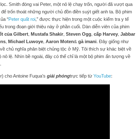
 lọc. Smith đóng vai Peter, một nô lệ chạy trốn, người đã vượt qua
 để trốn thoát những người chủ đồn điền suýt giết anh ta. Bộ phim
ủa “
Peter quất roi
,” được thực hiện trong một cuộc kiểm tra y tế
 trong đoạn giới thiệu này ở phần cuối. Dàn diễn viên của phim
ết của Gilbert
,
Mustafa Shakir
,
Steven Ogg
,
cấp Harvey
,
Jabbar
ens
,
Michael Luwoye
,
Aaron Moten
&
gà imani
. Đây giống như
về chủ nghĩa phân biệt chủng tộc ở Mỹ. Tôi thích sự khác biệt về
nô lệ. Nhìn bề ngoài, đây có thể chỉ là một bộ phim ấn tượng về
.
ter) cho Antoine Fuqua’s
giải phóng
trực tiếp từ
YouTube
: