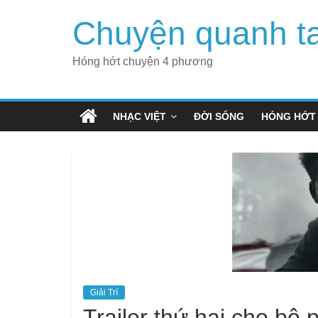
Skip
Chuyện quanh t
to
content
Hóng hớt chuyện 4 phương
NHẠC VIỆT
ĐỜI SỐNG
HÓNG HỚT
Giải Trí
Trailer thứ hai cho bộ 