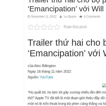
‘Emancipation’ với Will
November 11, 2022
Le Quyen
0 Comments
Rate this post
Trailer thứ hai cho
‘Emancipation’ với 
của Alex Billington
Ngày 16 tháng 11 năm 2022
Nguồn:
YouTube
“Họ quất tôi, họ làm tôi gãy xương nhiều lần đế
tôi!!”
Apple TV đã tiết lộ một đoạn giới thiệu đầy đ
một nô lệ trốn thoát trong bộ phim căng thẳng và 