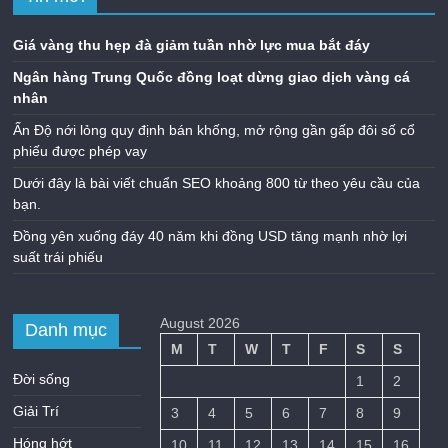
Giá vàng thu hẹp đà giảm tuần nhờ lực mua bắt đáy
Ngân hàng Trung Quốc đồng loạt dừng giao dịch vàng cá
nhân
Ấn Độ nới lỏng quy định bán khống, mở rộng gần gấp đôi số cổ
phiếu được phép vay
Dưới đây là bài viết chuẩn SEO khoảng 800 từ theo yêu cầu của
bạn.
Đồng yên xuống đáy 40 năm khi đồng USD tăng mạnh nhờ lợi
suất trái phiếu
August 2026
Danh mục
M
T
W
T
F
S
S
Đời sống
1
2
Giải Trí
3
4
5
6
7
8
9
Hóng hớt
10
11
12
13
14
15
16