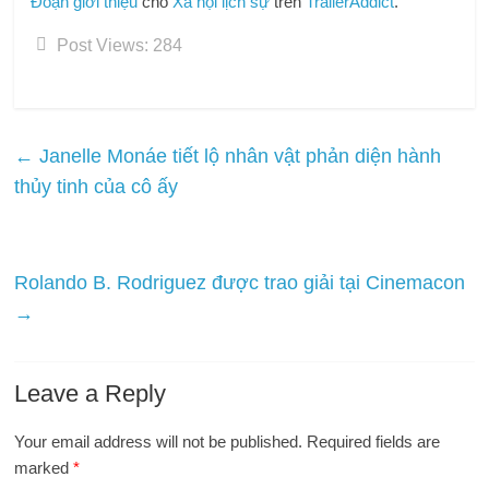
Đoạn giới thiệu
cho
Xã hội lịch sự
trên
TrailerAddict
.
Post Views:
284
←
Janelle Monáe tiết lộ nhân vật phản diện hành
thủy tinh của cô ấy
Rolando B. Rodriguez được trao giải tại Cinemacon
→
Leave a Reply
Your email address will not be published.
Required fields are
marked
*