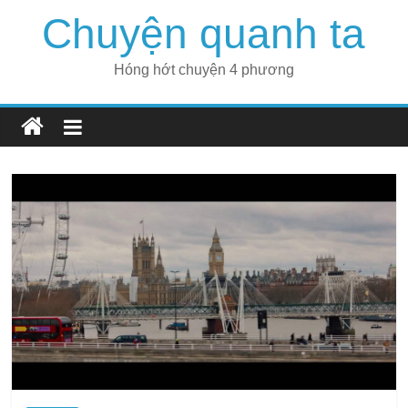
Skip
Chuyện quanh ta
to
content
Hóng hớt chuyện 4 phương