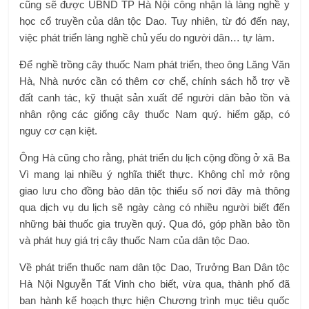
cũng sẽ được UBND TP Hà Nội công nhận là làng nghề y
học cổ truyền của dân tộc Dao. Tuy nhiên, từ đó đến nay,
việc phát triển làng nghề chủ yếu do người dân… tự làm.
Để nghề trồng cây thuốc Nam phát triển, theo ông Lăng Văn
Hà, Nhà nước cần có thêm cơ chế, chính sách hỗ trợ về
đất canh tác, kỹ thuật sản xuất để người dân bảo tồn và
nhân rộng các giống cây thuốc Nam quý. hiếm gặp, có
nguy cơ cạn kiệt.
Ông Hà cũng cho rằng, phát triển du lịch cộng đồng ở xã Ba
Vì mang lại nhiều ý nghĩa thiết thực. Không chỉ mở rộng
giao lưu cho đồng bào dân tộc thiểu số nơi đây mà thông
qua dịch vụ du lịch sẽ ngày càng có nhiều người biết đến
những bài thuốc gia truyền quý. Qua đó, góp phần bảo tồn
và phát huy giá trị cây thuốc Nam của dân tộc Dao.
Về phát triển thuốc nam dân tộc Dao, Trưởng Ban Dân tộc
Hà Nội Nguyễn Tất Vinh cho biết, vừa qua, thành phố đã
ban hành kế hoạch thực hiện Chương trình mục tiêu quốc