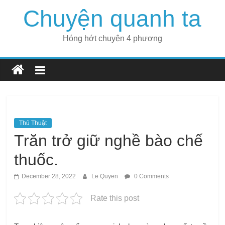
Skip
Chuyện quanh ta
to
content
Hóng hớt chuyện 4 phương
Thủ Thuật
Trăn trở giữ nghề bào chế
thuốc.
December 28, 2022
Le Quyen
0 Comments
Rate this post