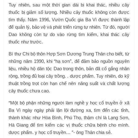
Tuy nhiên, sau một thời gian dài bị khai thác, nhiều cây
thuốc bị giảm số lượng. Nhiều cây thuốc không còn được
tìm thấy. Năm 1996, Vườn Quốc gia Ba Vì được thành lập
để quản lý, bảo vệ và phát triển rừng tự nhiên. Từ đó, người
Dao không còn tự do vào rừng tìm kiếm, khai thác cây
thuốc như trước.
Bí thư Chi bộ thôn Hợp Sơn Dương Trung Thân cho biết, từ
những năm 1990, khi “hạ sơn”, để đảm bảo nguồn nguyên
liệu, nhiều hộ dân tộc Dao trong thôn, bản đã cố gắng nhân
rộng, trồng đủ loại cây trồng. . dược phẩm. Tuy nhiên, do kỹ
thuật trồng trọt còn hạn chế nên năng suất và chất lượng
cây thuốc chưa cao.
“Một bộ phận những người làm nghề y học cổ truyền ở xã
Ba Vì ngày ngày phải lặn lội đường xa, tìm đến các tỉnh,
thành khác như Hòa Bình, Phú Thọ, thậm chí là Lạng Sơn,
Hà Giang để tìm kiếm các vị thuốc chữa bệnh cho mình.
dược phẩm. y học cổ truyền… ”- ông Thân chia sẻ.