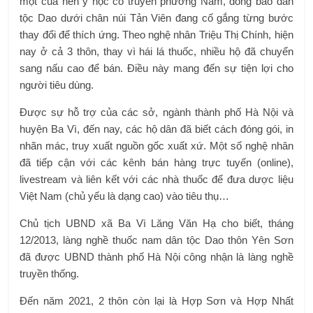
một của nền y học cổ truyền phương Nam, đồng bào dân
tộc Dao dưới chân núi Tản Viên đang cố gắng từng bước
thay đổi để thích ứng. Theo nghệ nhân Triệu Thị Chính, hiện
nay ở cả 3 thôn, thay vì hái lá thuốc, nhiều hộ đã chuyển
sang nấu cao để bán. Điều này mang đến sự tiện lợi cho
người tiêu dùng.
Được sự hỗ trợ của các sở, ngành thành phố Hà Nội và
huyện Ba Vì, đến nay, các hộ dân đã biết cách đóng gói, in
nhãn mác, truy xuất nguồn gốc xuất xứ. Một số nghệ nhân
đã tiếp cận với các kênh bán hàng trực tuyến (online),
livestream và liên kết với các nhà thuốc để đưa dược liệu
Việt Nam (chủ yếu là dạng cao) vào tiêu thụ…
Chủ tịch UBND xã Ba Vì Lăng Văn Hạ cho biết, tháng
12/2013, làng nghề thuốc nam dân tộc Dao thôn Yên Sơn
đã được UBND thành phố Hà Nội công nhận là làng nghề
truyền thống.
Đến năm 2021, 2 thôn còn lại là Hợp Sơn và Hợp Nhất