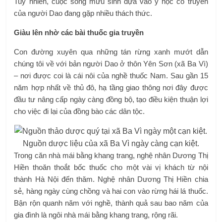
Tuy nhiên, cuộc sống mưu sinh dựa vào y học cổ truyền
của người Dao đang gặp nhiều thách thức.
Giàu lên nhờ các bài thuốc gia truyền
Con đường xuyên qua những tán rừng xanh mướt dẫn
chúng tôi về với bản người Dao ở thôn Yên Sơn (xã Ba Vì)
– nơi được coi là cái nôi của nghề thuốc Nam. Sau gần 15
năm hợp nhất về thủ đô, hạ tầng giao thông nơi đây được
đầu tư nâng cấp ngày càng đồng bộ, tạo điều kiện thuận lợi
cho việc đi lại của đồng bào các dân tộc.
Nguồn dược liệu của xã Ba Vì ngày càng cạn kiệt.
Trong căn nhà mái bằng khang trang, nghệ nhân Dương Thị
Hiền thoăn thoắt bốc thuốc cho một vài vị khách từ nội
thành Hà Nội đến thăm. Nghệ nhân Dương Thị Hiền chia
sẻ, hàng ngày cùng chồng và hai con vào rừng hái lá thuốc.
Bận rộn quanh năm với nghề, thành quả sau bao năm của
gia đình là ngôi nhà mái bằng khang trang, rộng rãi.