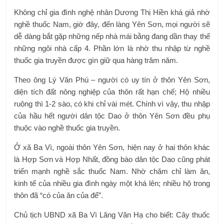
Không chỉ gia đình nghệ nhân Dương Thị Hiền khá giả nhờ
nghề thuốc Nam, giờ đây, đến làng Yên Sơn, mọi người sẽ
dễ dàng bắt gặp những nếp nhà mái bằng đang dần thay thế
những ngôi nhà cấp 4. Phần lớn là nhờ thu nhập từ nghề
thuốc gia truyền được gìn giữ qua hàng trăm năm.
Theo ông Lý Văn Phú – người có uy tín ở thôn Yên Sơn,
diện tích đất nông nghiệp của thôn rất hạn chế; Hộ nhiều
ruộng thì 1-2 sào, có khi chỉ vài mét. Chính vì vậy, thu nhập
của hầu hết người dân tộc Dao ở thôn Yên Sơn đều phụ
thuộc vào nghề thuốc gia truyền.
Ở xã Ba Vì, ngoài thôn Yên Sơn, hiện nay ở hai thôn khác
là Hợp Sơn và Hợp Nhất, đồng bào dân tộc Dao cũng phát
triển mạnh nghề sắc thuốc Nam. Nhờ chăm chỉ làm ăn,
kinh tế của nhiều gia đình ngày một khá lên; nhiều hộ trong
thôn đã “có của ăn của để”.
Chủ tịch UBND xã Ba Vì Lăng Văn Hạ cho biết: Cây thuốc