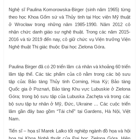
Nghệ sĩ Paulina Komorowska-Birger (sinh năm 1965) từng
theo học Khoa Gốm sứ và Thủy tinh tại Học viện Mỹ thuật
ở Wrocław trong những năm 1985-1990. Năm 2012 cô
nhận chức danh giáo sư nghệ thuật. Trong các năm 2015-
2016 và từ 2019 đến nay, cô giữ chức vụ Viện trưởng Viện
Nghệ thuật Thị giác thuộc Đại học Zielona Góra.
Paulina Birger đã có 20 triển lãm cá nhân và khoảng 60 triển
lãm tập thể. Các tác phẩm của cô nằm trong các bộ sưu
tập của: Bảo tàng Thủy tinh Corning, Hoa Kỳ; Bảo tàng
Quốc gia ở Poznań, Bảo tàng Khu vực Lubuskie ở Zielona
Góra; trong bộ sưu tập của Lubuska Zachęta và trong các
bộ sưu tập tư nhân ở Mỹ, Đức, Ukraine … Các cuộc triển
lãm gần đây bao gồm “Tái chế” tại Gardens, Hà Nội, Việt
Nam.
Tiến sĩ – họa sĩ Marek Lalko tốt nghiệp ngành đồ họa và hội
họa tại Khoa Nghệ thuật của Đại học Zielona Góra. Hiện