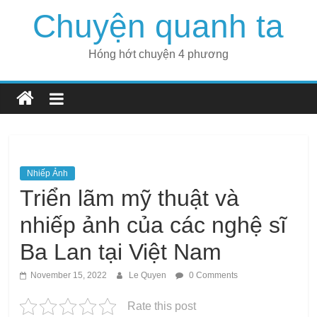
Skip
Chuyện quanh ta
to
content
Hóng hớt chuyện 4 phương
Nhiếp Ảnh
Triển lãm mỹ thuật và
nhiếp ảnh của các nghệ sĩ
Ba Lan tại Việt Nam
November 15, 2022
Le Quyen
0 Comments
Rate this post