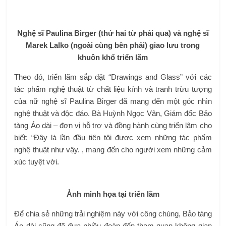
Nghệ sĩ Paulina Birger (thứ hai từ phải qua) và nghệ sĩ
Marek Lalko (ngoài cùng bên phải) giao lưu trong
khuôn khổ triển lãm
Theo đó, triển lãm sắp đặt “Drawings and Glass” với các
tác phẩm nghệ thuật từ chất liệu kính và tranh trừu tượng
của nữ nghệ sĩ Paulina Birger đã mang đến một góc nhìn
nghệ thuật và độc đáo. Bà Huỳnh Ngọc Vân, Giám đốc Bảo
tàng Áo dài – đơn vị hỗ trợ và đồng hành cùng triển lãm cho
biết: “Đây là lần đầu tiên tôi được xem những tác phẩm
nghệ thuật như vậy. , mang đến cho người xem những cảm
xúc tuyệt vời.
Ảnh minh họa tại triển lãm
Để chia sẻ những trải nghiệm này với công chúng, Bảo tàng
Áo dài cũng đã đưa nhiều đoàn đến tham quan không gian