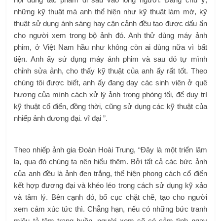
những kỹ thuật mà anh thể hiện như kỹ thuật làm mờ, kỹ
thuật sử dụng ánh sáng hay cận cảnh đều tạo được dấu ấn
cho người xem trong bộ ảnh đó. Anh thử dùng máy ảnh
phim, ở Việt Nam hầu như không còn ai dùng nữa vì bất
tiện. Anh ấy sử dụng máy ảnh phim và sau đó tự mình
chỉnh sửa ảnh, cho thấy kỹ thuật của anh ấy rất tốt. Theo
chúng tôi được biết, anh ấy đang dạy các sinh viên ở quê
hương của mình cách xử lý ảnh trong phòng tối, để duy trì
kỹ thuật cổ điển, đồng thời, cũng sử dụng các kỹ thuật của
nhiếp ảnh đương đại. vĩ đại ”.
Theo nhiếp ảnh gia Đoàn Hoài Trung, “Đây là một triển lãm
lạ, qua đó chúng ta nên hiểu thêm. Bởi tất cả các bức ảnh
của anh đều là ảnh đen trắng, thể hiện phong cách cổ điển
kết hợp đương đại và khéo léo trong cách sử dụng kỹ xảo
và tâm lý. Bên cạnh đó, bố cục chặt chẽ, tạo cho người
xem cảm xúc tức thì. Chẳng hạn, nếu có những bức tranh
miêu tả tâm trạng buồn, người xem sẽ có cảm tình ngay