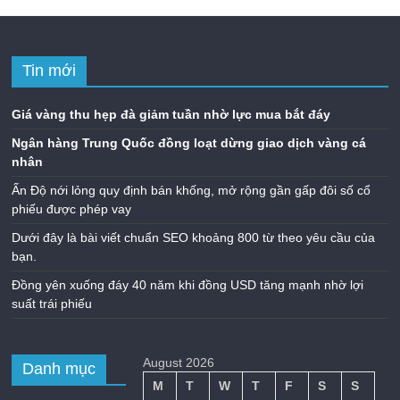
Tin mới
Giá vàng thu hẹp đà giảm tuần nhờ lực mua bắt đáy
Ngân hàng Trung Quốc đồng loạt dừng giao dịch vàng cá
nhân
Ấn Độ nới lỏng quy định bán khống, mở rộng gần gấp đôi số cổ
phiếu được phép vay
Dưới đây là bài viết chuẩn SEO khoảng 800 từ theo yêu cầu của
bạn.
Đồng yên xuống đáy 40 năm khi đồng USD tăng mạnh nhờ lợi
suất trái phiếu
August 2026
Danh mục
M
T
W
T
F
S
S