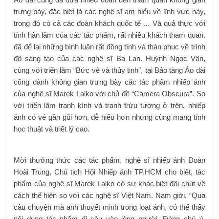
trưng bày, đặc biệt là các nghệ sĩ am hiểu về lĩnh vực này,
trong đó có cả các đoàn khách quốc tế … Và quả thực với
tính hàn lâm của các tác phẩm, rất nhiều khách tham quan.
đã để lại những bình luận rất đồng tình và thán phục về trình
độ sáng tạo của các nghệ sĩ Ba Lan. Huỳnh Ngọc Vân,
cùng với triển lãm “Bức vẽ và thủy tinh”, tại Bảo tàng Áo dài
cũng dành không gian trưng bày các tác phẩm nhiếp ảnh
của nghệ sĩ Marek Lalko với chủ đề “Camera Obscura”. So
với triển lãm tranh kính và tranh trừu tượng ở trên, nhiếp
ảnh có vẻ gần gũi hơn, dễ hiểu hơn nhưng cũng mang tính
học thuật và triết lý cao.
Mời thưởng thức các tác phẩm, nghệ sĩ nhiếp ảnh Đoàn
Hoài Trung, Chủ tịch Hội Nhiếp ảnh TP.HCM cho biết, tác
phẩm của nghệ sĩ Marek Lalko có sự khác biệt đôi chút về
cách thể hiện so với các nghệ sĩ Việt Nam. Nam giới. “Qua
câu chuyện mà anh thuyết minh trong loạt ảnh, có thể thấy
nội dung tác phẩm đi sâu vào lòng người. Đáng chú ý,