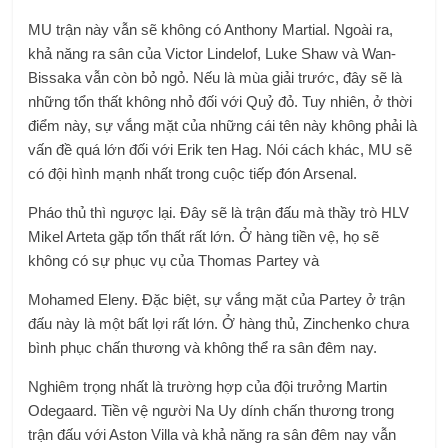
MU trận này vẫn sẽ không có Anthony Martial. Ngoài ra,
khả năng ra sân của Victor Lindelof, Luke Shaw và Wan-
Bissaka vẫn còn bỏ ngỏ. Nếu là mùa giải trước, đây sẽ là
những tổn thất không nhỏ đối với Quỷ đỏ. Tuy nhiên, ở thời
điểm này, sự vắng mặt của những cái tên này không phải là
vấn đề quá lớn đối với Erik ten Hag. Nói cách khác, MU sẽ
có đội hình mạnh nhất trong cuộc tiếp đón Arsenal.
Pháo thủ thì ngược lại. Đây sẽ là trận đấu mà thầy trò HLV
Mikel Arteta gặp tổn thất rất lớn. Ở hàng tiền vệ, họ sẽ
không có sự phục vụ của Thomas Partey và
Mohamed Eleny. Đặc biệt, sự vắng mặt của Partey ở trận
đấu này là một bất lợi rất lớn. Ở hàng thủ, Zinchenko chưa
bình phục chấn thương và không thể ra sân đêm nay.
Nghiêm trọng nhất là trường hợp của đội trưởng Martin
Odegaard. Tiền vệ người Na Uy dính chấn thương trong
trận đấu với Aston Villa và khả năng ra sân đêm nay vẫn