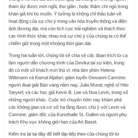
tham dự được mời ngồi, thư giãn , hoặc thậm chí ngủ trong
khán giả khi họ muốn. Ý tưởng là không chỉ thảo luận về
hoạt động của sự chú ý trong văn hóa truyền thông và điện
ảnh đương đại, mà còn tích cực trải nghiệm và thách thức
các hình thức khác nhau mà sự chú ý của chúng ta có thể
chiếm giữ trong một khoảng thời gian dài.
Trong hai tuần tới, chúng tôi sẽ chia sẻ các đoạn trích từ ca
làm người dẫn chương trình của Devika tại sự kiện, trong
đó có một số khách mời thú vị: nhà làm phim Helena
Wittmann và Kamal Aljafari; giám tuyển Giovanni Carmine;
người đoạt giải Báo vàng năm nay, Julia Murat; nghệ sĩ Hito
Steyerl; và các học giả Kevin B. Lee và Noa Levin, trong số
những người khác.
Cuộc trò chuyện hôm nay khám phá
các không gian và cơ sở hạ tầng được chú ý với Levin và
Carmine, giám đốc của Kunsthalle St. Gallen và người phụ
trách Khu vực không giới hạn của Art Basel.
Kiểm tra lại tại đây để biết tập tiếp theo của chúng tôi từ