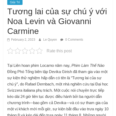
Giải Trí
Tương lai của sự chú ý với
Noa Levin và Giovanni
Carmine
February 2, 2023
Le Quyen
0 Comments
Rate this post
Tại Liên hoan phim Locarno năm nay,
Phim Làm Thế Nào
Đồng Phó Tổng biên tập Devika Girish đã tham gia vào một
sự kiện thử nghiệm hấp dẫn có tên là “Tương lai của sự
chú ý”, do Rafael Dernbach, một nhà nghiên cứu tại Đại học
Svizzera italiana phụ trách. Một cuộc nói chuyện trực tiếp
kéo dài 24 giờ liên tục được điều hành bởi ba người dẫn
chương trình—bao gồm cả Devika—và có sự tham gia của
một vị khách mới mỗi giờ, sự kiện bắt đầu vào trưa ngày 10
tháng 8 và kéo dài đến trưa ngày 11 tháng 8. Những người