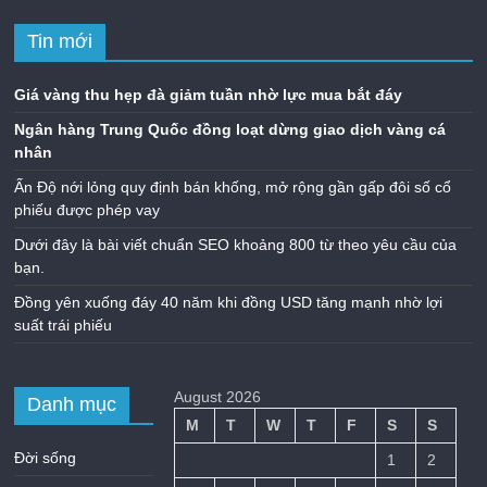
Tin mới
Giá vàng thu hẹp đà giảm tuần nhờ lực mua bắt đáy
Ngân hàng Trung Quốc đồng loạt dừng giao dịch vàng cá
nhân
Ấn Độ nới lỏng quy định bán khống, mở rộng gần gấp đôi số cổ
phiếu được phép vay
Dưới đây là bài viết chuẩn SEO khoảng 800 từ theo yêu cầu của
bạn.
Đồng yên xuống đáy 40 năm khi đồng USD tăng mạnh nhờ lợi
suất trái phiếu
August 2026
Danh mục
M
T
W
T
F
S
S
Đời sống
1
2