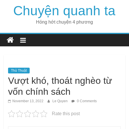
Skip
Chuyện quanh ta
to
content
Hóng hớt chuyện 4 phương
Thủ Thuật
Vượt khó, thoát nghèo từ
vốn chính sách
November 13, 2022
Le Quyen
0 Comments
Rate this post