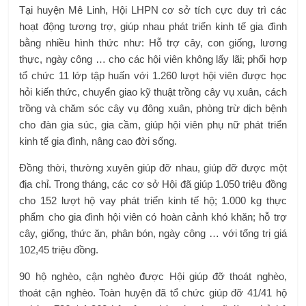
Tại huyện Mê Linh, Hội LHPN cơ sở tích cực duy trì các
hoạt động tương trợ, giúp nhau phát triển kinh tế gia đình
bằng nhiều hình thức như: Hỗ trợ cây, con giống, lương
thực, ngày công … cho các hội viên không lấy lãi; phối hợp
tổ chức 11 lớp tập huấn với 1.260 lượt hội viên được học
hỏi kiến ​​thức, chuyển giao kỹ thuật trồng cây vụ xuân, cách
trồng và chăm sóc cây vụ đông xuân, phòng trừ dịch bệnh
cho đàn gia súc, gia cầm, giúp hội viên phụ nữ phát triển
kinh tế gia đình, nâng cao đời sống.
Đồng thời, thường xuyên giúp đỡ nhau, giúp đỡ được một
địa chỉ. Trong tháng, các cơ sở Hội đã giúp 1.050 triệu đồng
cho 152 lượt hộ vay phát triển kinh tế hộ; 1.000 kg thực
phẩm cho gia đình hội viên có hoàn cảnh khó khăn; hỗ trợ
cây, giống, thức ăn, phân bón, ngày công … với tổng trị giá
102,45 triệu đồng.
90 hộ nghèo, cận nghèo được Hội giúp đỡ thoát nghèo,
thoát cận nghèo. Toàn huyện đã tổ chức giúp đỡ 41/41 hộ