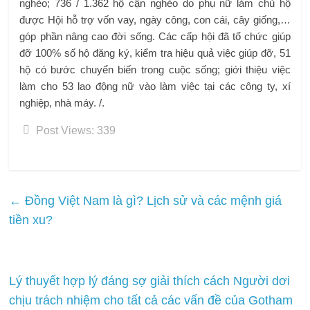
nghèo; 736 / 1.362 hộ cận nghèo do phụ nữ làm chủ hộ
được Hội hỗ trợ vốn vay, ngày công, con cái, cây giống,…
góp phần nâng cao đời sống. Các cấp hội đã tổ chức giúp
đỡ 100% số hộ đăng ký, kiểm tra hiệu quả việc giúp đỡ, 51
hộ có bước chuyển biến trong cuộc sống; giới thiệu việc
làm cho 53 lao động nữ vào làm việc tại các công ty, xí
nghiệp, nhà máy. /.
Post Views:
339
←
Đồng Việt Nam là gì? Lịch sử và các mệnh giá
tiền xu?
Lý thuyết hợp lý đáng sợ giải thích cách Người dơi
chịu trách nhiệm cho tất cả các vấn đề của Gotham