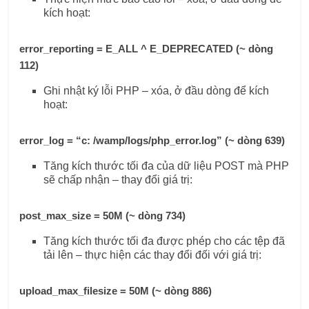
kích hoạt:
error_reporting = E_ALL ^ ​​E_DEPRECATED (~ dòng
112)
Ghi nhật ký lỗi PHP – xóa, ở đầu dòng để kích
hoạt:
error_log = “c: /wamp/logs/php_error.log” (~ dòng 639)
Tăng kích thước tối đa của dữ liệu POST mà PHP
sẽ chấp nhận – thay đổi giá trị:
post_max_size = 50M (~ dòng 734)
Tăng kích thước tối đa được phép cho các tệp đã
tải lên – thực hiện các thay đổi đối với giá trị:
upload_max_filesize = 50M (~ dòng 886)