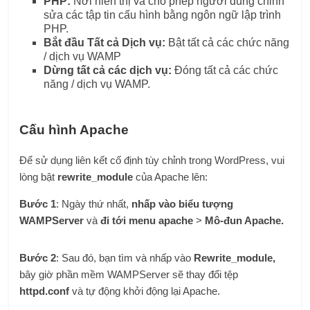
PHP:
Nơi hiển thị và cho phép người dùng chỉnh
sửa các tập tin cấu hình bằng ngôn ngữ lập trình
PHP.
Bắt đầu Tất cả Dịch vụ:
Bật tất cả các chức năng
/ dịch vụ WAMP
Dừng tất cả các dịch vụ:
Đóng tất cả các chức
năng / dịch vụ WAMP.
Cấu hình Apache
Để sử dụng liên kết cố định tùy chỉnh trong WordPress, vui
lòng bật
rewrite_module
của Apache lên:
Bước 1
: Ngày thứ nhất,
nhấp vào biểu tượng
WAMPServer
và
đi tới menu apache
>
Mô-đun Apache.
Bước 2
: Sau đó, bạn tìm và nhấp vào
Rewrite_module,
bây giờ phần mềm WAMPServer sẽ thay đổi tệp
httpd.conf
và tự động khởi động lại Apache.