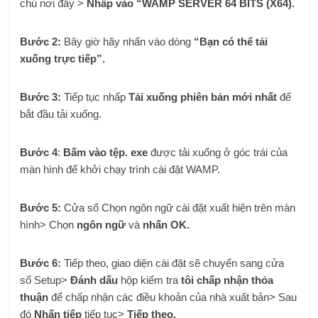
chủ
nơi đây
>
Nhấp vào “WAMP SERVER 64 BITS (X64).
Bước 2:
Bây giờ hãy nhấn vào dòng
“Bạn có thể tải
xuống trực tiếp”.
Bước 3:
Tiếp tục nhấp
Tải xuống phiên bản mới nhất
để
bắt đầu tải xuống.
Bước 4
:
Bấm vào tệp. exe
được tải xuống ở góc trái của
màn hình để khởi chạy trình cài đặt WAMP.
Bước 5:
Cửa sổ Chọn ngôn ngữ cài đặt xuất hiện trên màn
hình> Chọn
ngôn ngữ
và
nhấn OK.
Bước 6:
Tiếp theo, giao diện cài đặt sẽ chuyển sang cửa
sổ Setup>
Đánh dấu
hộp kiểm tra
tôi chấp nhận thỏa
thuận
để chấp nhận các điều khoản của nhà xuất bản> Sau
đó
Nhấn tiếp
tiếp tục>
Tiếp theo.