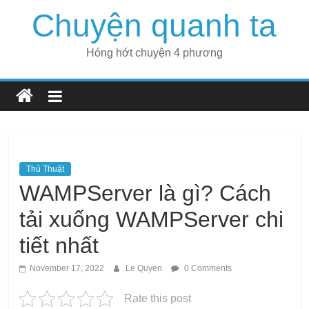
Skip
Chuyện quanh ta
to
content
Hóng hớt chuyện 4 phương
Thủ Thuật
WAMPServer là gì? Cách
tải xuống WAMPServer chi
tiết nhất
November 17, 2022
Le Quyen
0 Comments
Rate this post