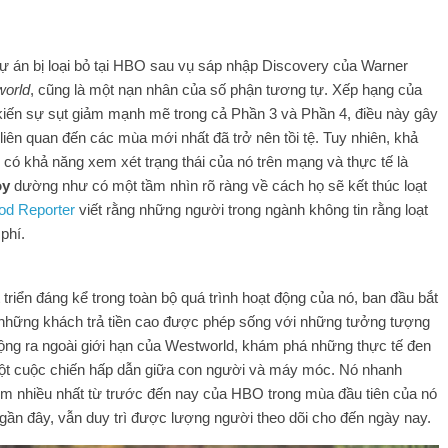
ự án bị loại bỏ tại HBO sau vụ sáp nhập Discovery của Warner
orld
, cũng là một nạn nhân của số phận tương tự. Xếp hạng của
iến ​​sự sụt giảm mạnh mẽ trong cả Phần 3 và Phần 4, điều này gây
 liên quan đến các mùa mới nhất đã trở nên tồi tệ. Tuy nhiên, khả
ó khả năng xem xét trạng thái của nó trên mạng và thực tế là
oy
dường như có một tầm nhìn rõ ràng về cách họ sẽ kết thúc loạt
od Reporter
viết rằng những người trong ngành không tin rằng loạt
phí.
 triển đáng kể trong toàn bộ quá trình hoạt động của nó, ban đầu bắt
ơi những khách trả tiền cao được phép sống với những tưởng tượng
ng ra ngoài giới hạn của Westworld, khám phá những thực tế đen
a một cuộc chiến hấp dẫn giữa con người và máy móc. Nó nhanh
 nhiều nhất từ ​​trước đến nay của HBO trong mùa đầu tiên của nó
ần đây, vẫn duy trì được lượng người theo dõi cho đến ngày nay.