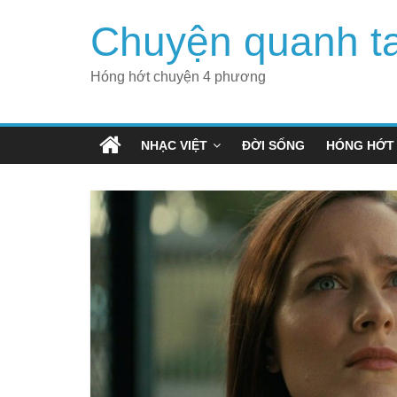
Skip
Chuyện quanh t
to
content
Hóng hớt chuyện 4 phương
NHẠC VIỆT
ĐỜI SỐNG
HÓNG HỚT