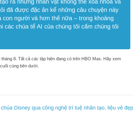
 tạo ra những nhân vật không thể xóa nhòa và
 tôi đã được đặc ân kể những câu chuyện này
cả con người và hơn thế nữa – trong khoảng
hi các chúa tể AI của chúng tôi cấm chúng tôi
ào tháng 8. Tất cả các tập hiện đang có trên HBO Max. Hãy xem
 cuối cùng bên dưới.
chúa Disney qua công nghệ trí tuệ nhân tạo, liệu vẻ đẹ