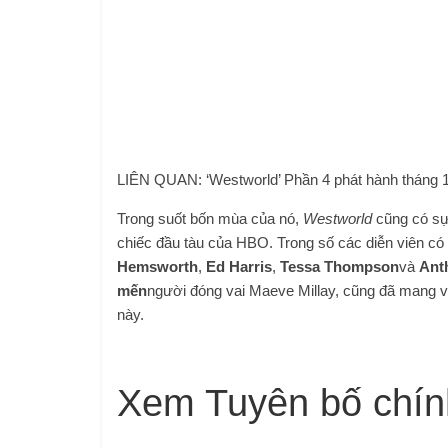
LIÊN QUAN: ‘Westworld’ Phần 4 phát hành tháng
Trong suốt bốn mùa của nó,
Westworld
cũng có sự
chiếc đầu tàu của HBO. Trong số các diễn viên có
Hemsworth
,
Ed Harris
,
Tessa Thompson
và
Ant
mến
người đóng vai Maeve Millay, cũng đã mang về
này.
Xem Tuyên bố chín