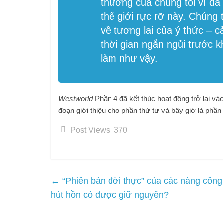
thường của chúng tôi vì đã
thế giới rực rỡ này. Chúng
về tương lai của ý thức – 
thời gian ngắn ngủi trước k
làm như vậy.
Westworld
Phần 4 đã kết thúc hoạt động trở lại v
đoạn giới thiệu cho phần thứ tư và bây giờ là phần
Post Views:
370
←
“Phiên bản đời thực” của các nàng công 
hút hồn có được giữ nguyên?