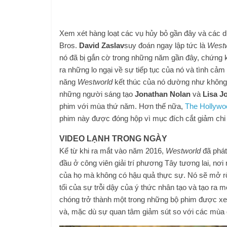
Xem xét hàng loạt các vụ hủy bỏ gần đây và các d
Bros.
David Zaslav
suy đoán ngay lập tức là
Westw
nó đã bị gắn cờ trong những năm gần đây, chứng k
ra những lo ngại về sự tiếp tục của nó và tình cảm
năng
Westworld
kết thúc của nó dường như không c
những người sáng tạo
Jonathan Nolan
và
Lisa J
phim với mùa thứ năm. Hơn thế nữa,
The Hollywo
phim này được đóng hộp vì mục đích cắt giảm chi 
VIDEO LẠNH TRONG NGÀY
Kể từ khi ra mắt vào năm 2016,
Westworld
đã phát
đầu ở công viên giải trí phương Tây tương lai, n
của họ mà không có hậu quả thực sự. Nó sẽ mở rộ
tối của sự trỗi dậy của ý thức nhân tạo và tạo r
chóng trở thành một trong những bộ phim được xem
và, mặc dù sự quan tâm giảm sút so với các mùa g