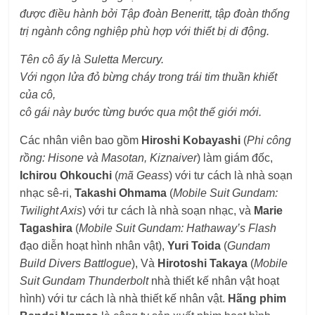
được điều hành bởi Tập đoàn Beneritt, tập đoàn thống
trị ngành công nghiệp phù hợp với thiết bị di động.
Tên cô ấy là Suletta Mercury.
Với ngọn lửa đỏ bừng cháy trong trái tim thuần khiết
của cô,
cô gái này bước từng bước qua một thế giới mới.
Các nhân viên bao gồm
Hiroshi Kobayashi
(
Phi công
rồng: Hisone và Masotan, Kiznaiver
) làm giám đốc,
Ichirou Ohkouchi
(
mã Geass
) với tư cách là nhà soạn
nhạc sê-ri,
Takashi Ohmama
(
Mobile Suit Gundam:
Twilight Axis
) với tư cách là nhà soạn nhạc, và
Marie
Tagashira
(
Mobile Suit Gundam: Hathaway’s Flash
đạo diễn hoạt hình nhân vật),
Yuri Toida
(
Gundam
Build Divers Battlogue
), Và
Hirotoshi Takaya
(
Mobile
Suit Gundam Thunderbolt
nhà thiết kế nhân vật hoạt
hình) với tư cách là nhà thiết kế nhân vật.
Hãng phim