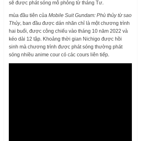
sẽ được phát sóng mô phỏng từ tháng Tư.
mùa đầu tiên của
Mobile Suit Gundam: Phù thủy từ sao
Thủy
, ban đầu được dán nhãn chỉ là một chương trình
hai buổi, được công chiếu vào tháng 10 năm 2022 và
kéo dài 12 tập. Khoảng thời gian Nichigo được hồi
sinh mà chương trình được phát sóng thường phát
sóng nhiều anime cour có các cours liên tiếp.