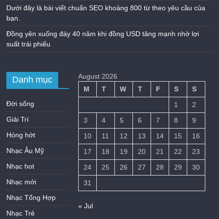
Dưới đây là bài viết chuẩn SEO khoảng 800 từ theo yêu cầu của
bạn.
Đồng yên xuống đáy 40 năm khi đồng USD tăng mạnh nhờ lợi
suất trái phiếu
August 2026
Danh mục
M
T
W
T
F
S
S
Đời sống
1
2
Giải Trí
3
4
5
6
7
8
9
Hóng hớt
10
11
12
13
14
15
16
Nhạc Âu Mỹ
17
18
19
20
21
22
23
Nhạc hot
24
25
26
27
28
29
30
Nhạc mới
31
Nhạc Tổng Hợp
« Jul
Nhạc Trẻ