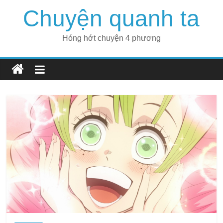
Skip
Chuyện quanh ta
to
content
Hóng hớt chuyện 4 phương