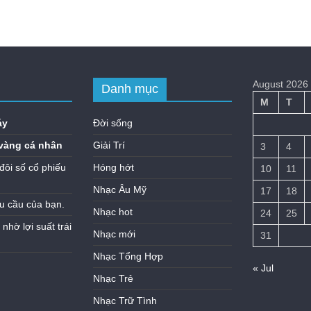
August 2026
Danh mục
M
T
áy
Đời sống
vàng cá nhân
Giải Trí
3
4
đôi số cổ phiếu
Hóng hớt
10
11
Nhạc Âu Mỹ
17
18
u cầu của bạn.
Nhạc hot
24
25
hờ lợi suất trái
Nhạc mới
31
Nhạc Tổng Hợp
« Jul
Nhạc Trẻ
Nhạc Trữ Tình