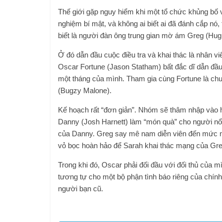
Thế giới gặp nguy hiểm khi một tổ chức khủng bố
nghiệm bí mật, và không ai biết ai đã đánh cắp nó,
biết là người đàn ông trung gian mờ ám Greg (Hugh
Ở đó dẫn đầu cuộc điều tra và khai thác là nhân v
Oscar Fortune (Jason Statham) bất đắc dĩ dẫn đầu
một tháng của mình. Tham gia cùng Fortune là chu
(Bugzy Malone).
Kế hoạch rất “đơn giản”. Nhóm sẽ thâm nhập vào 
Danny (Josh Harnett) làm “món quà” cho người nổi
của Danny. Greg say mê nam diễn viên đến mức mờ
vỏ bọc hoàn hảo để Sarah khai thác mạng của Greg
Trong khi đó, Oscar phải đối đầu với đối thủ của m
tương tự cho một bộ phận tình báo riêng của chín
người bạn cũ.