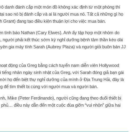
 vô danh đánh cắp một món đồ không xác định từ một phòng thí
 tại sao nó bị đánh cắp và ai là người mua nó. Tất cả những gì họ
 Grant) đang tạo điều kiện thuận lợi cho việc mua bán.
iên tình báo Nathan (Cary Elwes). Anh ấy tập hợp một nhóm do
, người phải kết thúc sớm kỳ nghỉ dưỡng bệnh tâm thần kéo dài
yên gia máy tính Sarah (Aubrey Plaza) và người giỏi buôn bán JJ
hoạt động của Greg bằng cách tuyển nam diễn viên Hollywood
 tiếng nhân ngày sinh nhật của Greg, với Sarah đóng giả bạn gái
i họ đến biệt thự nghỉ dưỡng của mình ở Địa Trung Hải, đây là
 để tìm thiết bị cùng với người mua và người bán.
ình, Mike (Peter Ferdinando), người cũng đang theo đuổi thiết bị
h phủ… điều này dẫn đến một cuộc đùa giỡn “vui nhộn” giữa hai