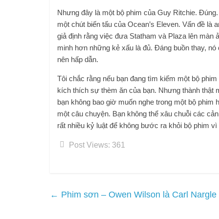
Nhưng đây là một bộ phim của Guy Ritchie. Đúng. V
một chút biến tấu của Ocean’s Eleven. Vấn đề là a
giả định rằng việc đưa Statham và Plaza lên màn ả
minh hơn những kẻ xấu là đủ. Đáng buồn thay, nó 
nên hấp dẫn.
Tôi chắc rằng nếu bạn đang tìm kiếm một bộ phi
kích thích sự thèm ăn của bạn. Nhưng thành thật 
bạn không bao giờ muốn nghe trong một bộ phim 
một câu chuyện. Bạn không thể xâu chuỗi các cảnh 
rất nhiều kỷ luật để không bước ra khỏi bộ phim vì 
Post Views:
361
←
Phim sơn – Owen Wilson là Carl Nargle 