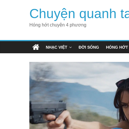
Skip
Chuyện quanh t
to
content
Hóng hớt chuyện 4 phương
NHẠC VIỆT
ĐỜI SỐNG
HÓNG HỚT