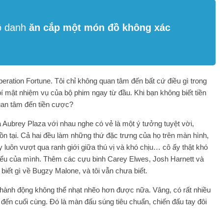
ô danh
ăn cắp một món đồ không xác
peration Fortune. Tôi chỉ không quan tâm đến bất cứ điều gì trong
bí mật nhiệm vụ của bộ phim ngay từ đầu. Khi bạn không biết tiền
uan tâm đến tiền cược?
à Aubrey Plaza với nhau nghe có vẻ là một ý tưởng tuyệt vời,
n tại. Cả hai đều làm những thứ đặc trưng của họ trên màn hình,
ấy luôn vượt qua ranh giới giữa thú vị và khó chịu… cô ấy thật khó
 hiểu của mình. Thêm các cựu binh Carey Elwes, Josh Harnett và
 biết gì về Bugzy Malone, và tôi vẫn chưa biết.
ành động không thể nhạt nhẽo hơn được nữa. Vâng, có rất nhiều
 đến cuối cùng. Đó là màn đấu súng tiêu chuẩn, chiến đấu tay đôi