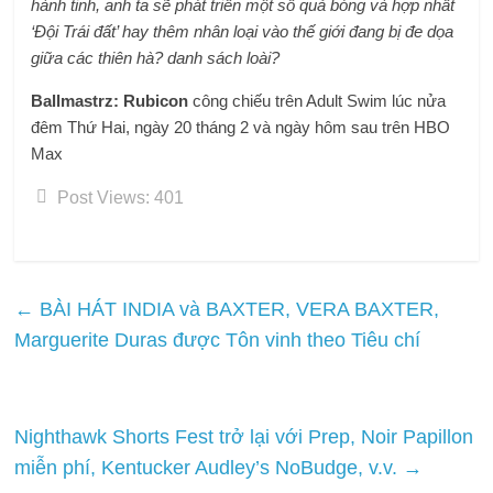
hành tinh, anh ta sẽ phát triển một số quả bóng và hợp nhất
‘Đội Trái đất’ hay thêm nhân loại vào thế giới đang bị đe dọa
giữa các thiên hà? danh sách loài?
Ballmastrz: Rubicon
công chiếu trên Adult Swim lúc nửa
đêm Thứ Hai, ngày 20 tháng 2 và ngày hôm sau trên HBO
Max
Post Views:
401
←
BÀI HÁT INDIA và BAXTER, VERA BAXTER,
Marguerite Duras được Tôn vinh theo Tiêu chí
Nighthawk Shorts Fest trở lại với Prep, Noir Papillon
miễn phí, Kentucker Audley’s NoBudge, v.v.
→