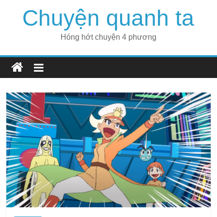
Skip
Chuyện quanh ta
to
content
Hóng hớt chuyện 4 phương