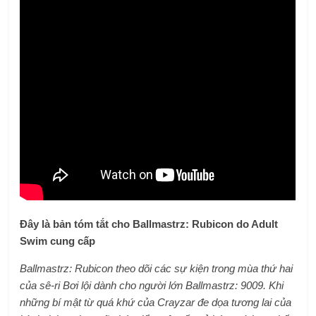
Đây là bản tóm tắt cho Ballmastrz: Rubicon do Adult
Swim cung cấp
Ballmastrz: Rubicon theo dõi các sự kiện trong mùa thứ hai
của sê-ri Bơi lội dành cho người lớn Ballmastrz: 9009. Khi
những bí mật từ quá khứ của Crayzar đe dọa tương lai của