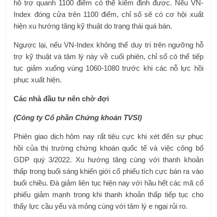
hỗ trợ quanh 1100 điểm có thể kiểm định được. Nếu VN-
Index đóng cửa trên 1100 điểm, chỉ số sẽ có cơ hội xuất
hiện xu hướng tăng kỹ thuật do trạng thái quá bán.
Ngược lại, nếu VN-Index không thể duy trì trên ngưỡng hỗ
trợ kỹ thuật và tâm lý này về cuối phiên, chỉ số có thể tiếp
tục giảm xuống vùng 1060-1080 trước khi các nỗ lực hồi
phục xuất hiện.
Các nhà đầu tư nên chờ đợi
(Công ty Cổ phần Chứng khoán TVSI)
Phiên giao dịch hôm nay rất tiêu cực khi xét đến sự phục
hồi của thị trường chứng khoán quốc tế và việc công bố
GDP quý 3/2022. Xu hướng tăng cùng với thanh khoản
thấp trong buổi sáng khiến giới cổ phiếu tích cực bán ra vào
buổi chiều. Đà giảm liên tục hiện nay với hầu hết các mã cổ
phiếu giảm mạnh trong khi thanh khoản thấp tiếp tục cho
thấy lực cầu yếu và mỏng cùng với tâm lý e ngại rủi ro.