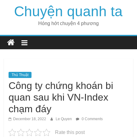
Skip
Chuyện quanh ta
to
content
Hóng hớt chuyện 4 phương
Thủ Thuật
Công ty chứng khoán bi
quan sau khi VN-Index
chạm đáy
December 18, 2022
Le Quyen
0 Comments
Rate this post