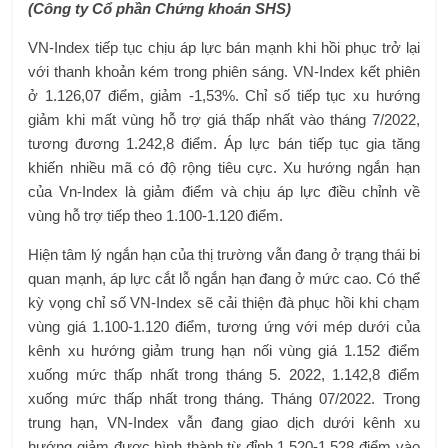
(Công ty Cổ phần Chứng khoán SHS)
VN-Index tiếp tục chịu áp lực bán mạnh khi hồi phục trở lại
với thanh khoản kém trong phiên sáng. VN-Index kết phiên
ở 1.126,07 điểm, giảm -1,53%. Chỉ số tiếp tục xu hướng
giảm khi mất vùng hỗ trợ giá thấp nhất vào tháng 7/2022,
tương đương 1.242,8 điểm. Áp lực bán tiếp tục gia tăng
khiến nhiều mã có độ rộng tiêu cực. Xu hướng ngắn hạn
của Vn-Index là giảm điểm và chịu áp lực điều chỉnh về
vùng hỗ trợ tiếp theo 1.100-1.120 điểm.
Hiện tâm lý ngắn hạn của thị trường vẫn đang ở trạng thái bi
quan mạnh, áp lực cắt lỗ ngắn hạn đang ở mức cao. Có thể
kỳ vọng chỉ số VN-Index sẽ cải thiện đà phục hồi khi chạm
vùng giá 1.100-1.120 điểm, tương ứng với mép dưới của
kênh xu hướng giảm trung hạn nối vùng giá 1.152 điểm
xuống mức thấp nhất trong tháng 5. 2022, 1.142,8 điểm
xuống mức thấp nhất trong tháng. Tháng 07/2022. Trong
trung hạn, VN-Index vẫn đang giao dịch dưới kênh xu
hướng giảm được hình thành từ đỉnh 1.520-1.528 điểm vào