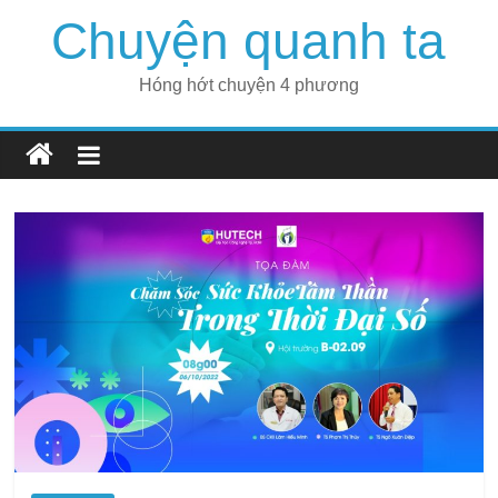
Skip
Chuyện quanh ta
to
content
Hóng hớt chuyện 4 phương