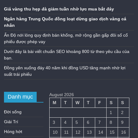
Giá vàng thu hẹp đà giảm tuần nhờ lực mua bắt đáy
Ngân hàng Trung Quốc đồng loạt dừng giao dịch vàng cá
nhân
Ấn Độ nới lỏng quy định bán khống, mở rộng gần gấp đôi số cổ
phiếu được phép vay
Dưới đây là bài viết chuẩn SEO khoảng 800 từ theo yêu cầu của
bạn.
Đồng yên xuống đáy 40 năm khi đồng USD tăng mạnh nhờ lợi
suất trái phiếu
August 2026
Danh mục
M
T
W
T
F
S
S
Đời sống
1
2
Giải Trí
3
4
5
6
7
8
9
Hóng hớt
10
11
12
13
14
15
16