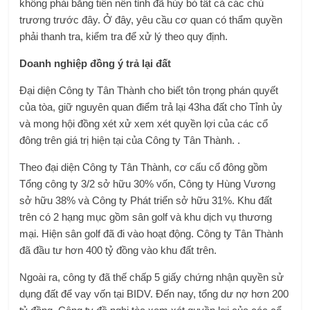
không phải bằng tiền nên tỉnh đã hủy bỏ tất cả các chủ
trương trước đây. Ở đây, yêu cầu cơ quan có thẩm quyền
phải thanh tra, kiểm tra để xử lý theo quy định.
Doanh nghiệp đồng ý trả lại đất
Đại diện Công ty Tân Thành cho biết tôn trọng phán quyết
của tòa, giữ nguyên quan điểm trả lại 43ha đất cho Tỉnh ủy
và mong hội đồng xét xử xem xét quyền lợi của các cổ
đông trên giá trị hiện tại của Công ty Tân Thành. .
Theo đại diện Công ty Tân Thành, cơ cấu cổ đông gồm
Tổng công ty 3/2 sở hữu 30% vốn, Công ty Hùng Vương
sở hữu 38% và Công ty Phát triển sở hữu 31%. Khu đất
trên có 2 hạng mục gồm sân golf và khu dịch vụ thương
mại. Hiện sân golf đã đi vào hoạt động. Công ty Tân Thành
đã đầu tư hơn 400 tỷ đồng vào khu đất trên.
Ngoài ra, công ty đã thế chấp 5 giấy chứng nhận quyền sử
dụng đất để vay vốn tại BIDV. Đến nay, tổng dư nợ hơn 200