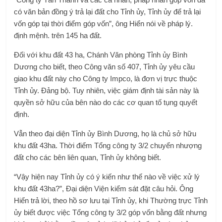
có văn bản đồng ý trả lại đất cho Tỉnh ủy, Tỉnh ủy để trả lại
vốn góp tại thời điểm góp vốn”, ông Hiển nói về pháp lý.
định mệnh. trên 145 ha đất.
Đối với khu đất 43 ha, Chánh Văn phòng Tỉnh ủy Bình
Dương cho biết, theo Công văn số 407, Tỉnh ủy yêu cầu
giao khu đất này cho Công ty Impco, là đơn vị trực thuộc
Tỉnh ủy. Đảng bộ. Tuy nhiên, việc giám định tài sản này là
quyền sở hữu của bên nào do các cơ quan tố tụng quyết
định.
Vẫn theo đại diện Tỉnh ủy Bình Dương, họ là chủ sở hữu
khu đất 43ha. Thời điểm Tổng công ty 3/2 chuyển nhượng
đất cho các bên liên quan, Tỉnh ủy không biết.
“Vậy hiện nay Tỉnh ủy có ý kiến ​​như thế nào về việc xử lý
khu đất 43ha?”, Đại diện Viện kiểm sát đặt câu hỏi. Ông
Hiển trả lời, theo hồ sơ lưu tại Tỉnh ủy, khi Thường trực Tỉnh
ủy biết được việc Tổng công ty 3/2 góp vốn bằng đất nhưng