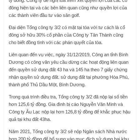
tỷ đồng. Công ty đề nghị tòa xem xét quyền lợi của các cổ
đông hiện tại và các bên liên quan cũng như quyền lợi của
các thành viên đầu tư vào sân golf.
Đại diện Tổng công ty 3/2 có mặt tại tòa với tư cách là cổ
đông sở hữu 30% cổ phần của Công ty Tân Thành cũng
cho biết đồng tình với các phán quyết của tòa.
Liên quan đến vụ việc, ngày 31/12/2019, Công an tỉnh Bình
Dương có công văn yêu cầu dừng các hoạt động liên quan
đến quyền sử dụng đất 43 ha và 145 ha theo 7 giấy chứng
nhận quyền sử dụng đất. sử dụng đất tại phường Hòa Phú,
thành phố Thủ Dầu Một, Bình Dương.
Trong quá trình điều tra, Tổng công ty 3/2 đã nộp lại số tiền
hơn 125,6 tỷ đồng. Gia đình bị cáo Nguyễn Văn Minh và
Công ty Âu Lạc nộp lại hơn 126,8 tỷ đồng để khắc phục hậu
quả tại khu đất 43ha.
Năm 2021, Tổng công ty 3/2 sẽ nộp Ngân sách Nhà nước
hơn 200 tỷ đồng để bổ sung vào mục đích sử dụng hai khu