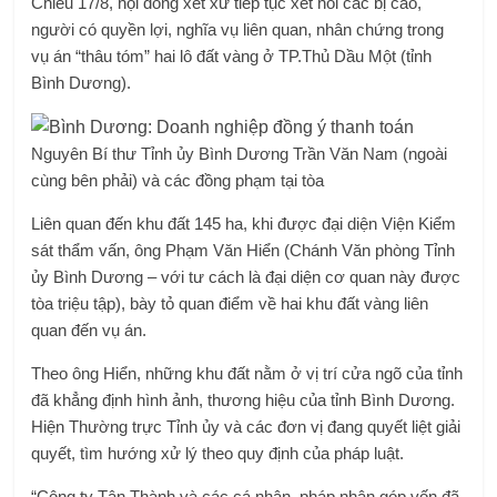
Chiều 17/8, hội đồng xét xử tiếp tục xét hỏi các bị cáo,
người có quyền lợi, nghĩa vụ liên quan, nhân chứng trong
vụ án “thâu tóm” hai lô đất vàng ở TP.Thủ Dầu Một (tỉnh
Bình Dương).
Nguyên Bí thư Tỉnh ủy Bình Dương Trần Văn Nam (ngoài
cùng bên phải) và các đồng phạm tại tòa
Liên quan đến khu đất 145 ha, khi được đại diện Viện Kiểm
sát thẩm vấn, ông Phạm Văn Hiển (Chánh Văn phòng Tỉnh
ủy Bình Dương – với tư cách là đại diện cơ quan này được
tòa triệu tập), bày tỏ quan điểm về hai khu đất vàng liên
quan đến vụ án.
Theo ông Hiển, những khu đất nằm ở vị trí cửa ngõ của tỉnh
đã khẳng định hình ảnh, thương hiệu của tỉnh Bình Dương.
Hiện Thường trực Tỉnh ủy và các đơn vị đang quyết liệt giải
quyết, tìm hướng xử lý theo quy định của pháp luật.
“Công ty Tân Thành và các cá nhân, pháp nhân góp vốn đã