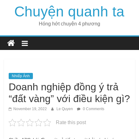
Skip
Chuyện quanh ta
to
content
Hóng hớt chuyện 4 phương
Nhiếp Ảnh
Doanh nghiệp đồng ý trả
“đất vàng” với điều kiện gì?
November 19, 2022
Le Quyen
0 Comments
Rate this post