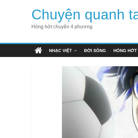
Skip
Chuyện quanh t
to
content
Hóng hớt chuyện 4 phương
NHẠC VIỆT
ĐỜI SỐNG
HÓNG HỚT