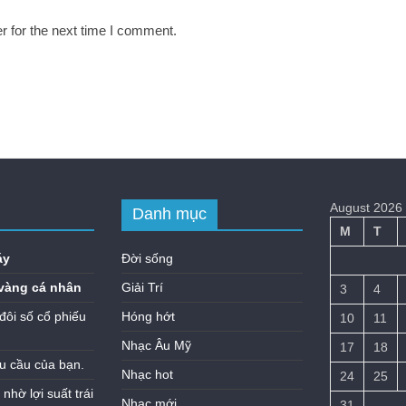
r for the next time I comment.
August 2026
Danh mục
M
T
áy
Đời sống
vàng cá nhân
Giải Trí
3
4
đôi số cổ phiếu
Hóng hớt
10
11
Nhạc Âu Mỹ
17
18
u cầu của bạn.
Nhạc hot
24
25
hờ lợi suất trái
Nhạc mới
31