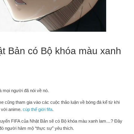
ật Bản có Bộ khóa màu xanh
à mọi người đã nói về nó.
 cũng tham gia vào các cuộc thảo luận về bóng đá kể từ khi
m với anime.
cúp thế giới fifa
.
Đội tuyển FIFA của Nhật Bản sẽ có Bộ khóa màu xanh lam…? Đây
 đó người hâm mộ “thực sự” yêu thích.