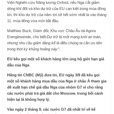
Viện Nghiên cứu Năng lượng Oxford, nếu Nga cắt giảm
dòng khí đốt và kho dự trữ của EU cạn kiệt trong mùa đông
tới, thì kho dự trữ của năm tới sẽ hết sớm nhất là vào tháng
11. mùa đông vừa mới bắt đầu.
Matthias Buck, Giám đốc Khu vực Châu Âu tại Agora
Energiewende, cho biết:
Dự trữ là một mạng lưới an toàn,
nhưng nhu cầu giảm đáng kể là điều chúng ta cần ưu tiên
trong thời kỳ khủng hoảng này.
“.
EU kêu gọi một số khách hàng lớn ủng hộ giới hạn giá
dầu của Nga
Hãng tin CNBC (Mỹ) đưa tin, EU ngày 3/9 đã kêu gọi
một số khách hàng mua dầu của Nga ở châu Á tham gia
đề xuất hạn chế giá dầu Nga của nhóm G7 vì cho rằng
các nước phải trả giá đắt cho Moscow. trong bối cảnh
hiện tại là không hợp lý.
Vào ngày 2 tháng 9, các nước G7 đã nhất trí về kế