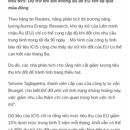
Reu ters: Dự trữ khí đốt không đủ để EU tồn tại qua
mùa đông
Theo hãng tin Reuters, hãng phân tích thị trường năng
lượng Aurora Energy Research, kho dự trữ của Liên minh
châu Âu (EU) chỉ có thể cung cấp đủ khí đốt cho nhu cầu
trung bình trong tối đa 90 ngày. . Mô hình của công ty tình
báo dữ liệu ICIS cũng cho thấy dự trữ khí đốt của EU có thể
cạn kiệt vào tháng Ba.
Do đó, các nhà phân tích cho rằng nên cắt giảm lượng tiêu
thụ khí đốt để tránh tình trạng thiếu hụt.
Simone Tagliapietra, thành viên cấp cao của công ty tư vấn
Bruegel, cho biết:
Để đối phó với tình trạng khủng hoảng này,
việc giảm nhu cầu thậm chí còn quan trọng hơn việc tích
trữ
“.
Dữ liệu của ICIS chỉ ra rằng nếu mức tiêu thụ của EU giảm
15% dưới mức trung bình 5 năm mỗi tháng, khối vẫn có thể
có 45% dự trữ khí đốt vào mùa xuân nếu Nga tiếp tục cung