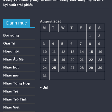
lợi suất trái phiếu
August 2026
Danh mục
M
T
W
T
F
S
S
Đời sống
1
2
Giải Trí
3
4
5
6
7
8
9
Hóng hớt
10
11
12
13
14
15
16
Nhạc Âu Mỹ
17
18
19
20
21
22
23
Nhạc hot
24
25
26
27
28
29
30
Nhạc mới
31
Nhạc Tổng Hợp
« Jul
Nhạc Trẻ
Nhạc Trữ Tình
Nhạc Việt