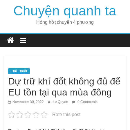
Skip
Chuyện quanh ta
to
content
Hóng hớt chuyện 4 phương
Thủ Thuật
Dự trữ khí đốt không đủ để
EU tồn tại qua mùa đông
November 30, 2022
Le Quyen
0 Comments
Rate this post