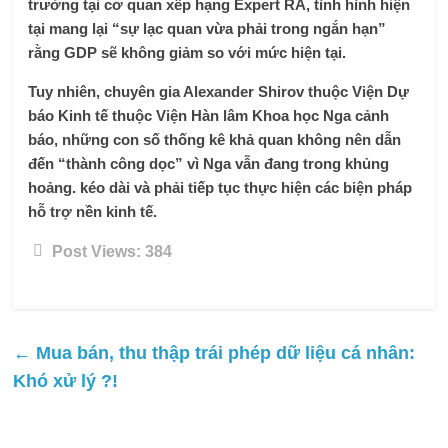
trưởng tại cơ quan xếp hạng Expert RA, tình hình hiện
tại mang lại “sự lạc quan vừa phải trong ngắn hạn”
rằng GDP sẽ không giảm so với mức hiện tại.
Tuy nhiên, chuyên gia Alexander Shirov thuộc Viện Dự
báo Kinh tế thuộc Viện Hàn lâm Khoa học Nga cảnh
báo, những con số thống kê khả quan không nên dẫn
đến “thành công dọc” vì Nga vẫn đang trong khủng
hoảng. kéo dài và phải tiếp tục thực hiện các biện pháp
hỗ trợ nền kinh tế.
Post Views:
384
←
Mua bán, thu thập trái phép dữ liệu cá nhân:
Khó xử lý ?!