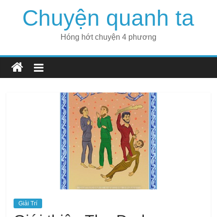
Skip
Chuyện quanh ta
to
content
Hóng hớt chuyện 4 phương
Giải Trí