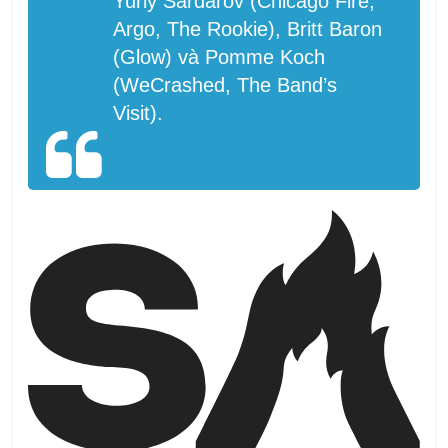
Yuriy Sardarov (Chicago Fire,
Argo, The Rookie), Britt Baron
(Glow) và Pomme Koch
(WeCrashed, The Band’s
Visit).