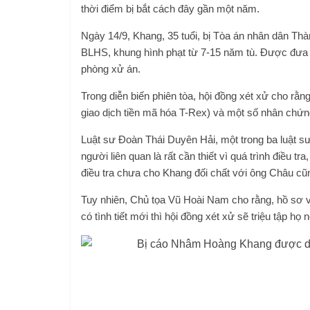
thời điểm bị bắt cách đây gần một năm.
Ngày 14/9, Khang, 35 tuổi, bị Tòa án nhân dân Th
BLHS, khung hình phạt từ 7-15 năm tù. Được đưa đ
phòng xử án.
Trong diễn biến phiên tòa, hội đồng xét xử cho rằn
giao dịch tiền mã hóa T-Rex) và một số nhân chứng
Luật sư Đoàn Thái Duyên Hải, một trong ba luật s
người liên quan là rất cần thiết vì quá trình điều tr
điều tra chưa cho Khang đối chất với ông Châu cũ
Tuy nhiên, Chủ tọa Vũ Hoài Nam cho rằng, hồ sơ vụ
có tình tiết mới thì hội đồng xét xử sẽ triệu tập họ 