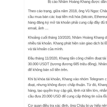
Bị cáo Nhâm Hoàng Khang được dẫn gi
Theo cáo trạng, giữa năm 2018, ông Vũ Ngọc Châu 
cầu mua bán các loại tiền mã hóa (bitcoin, Ethereu
hàng đăng ký mở tài khoản phải cung cấp đầy đủ t
email, ảnh …
Khoảng cuối tháng 10/2020, Nhâm Hoàng Khang dù
nhiều tài khoản. Khang phát hiện sàn giao dịch bị lỗi
và tài khoản của mình.
Đầu tháng 11/2020, Khang tấn công chiếm đoạt tài
30.000 USDT (tương đương 685 triệu đồng). Nhân v
để không bán số tiền trên.
Khi bị khóa tài khoản, Khang vào nhóm Telegram c
đoạt, nhưng không được chấp thuận. Từ đó, Khang 
hàng, tạo quyền truy cập giả, lệnh rút tiền lớn, 
cầu đưa 20.000 USD để cung cấp thông tin sửa lỗi,
Cơ quan điều tra xác định, ông Châu bị uy hiếp nê