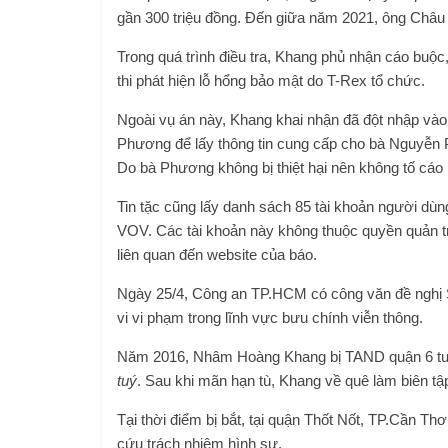
gần 300 triệu đồng. Đến giữa năm 2021, ông Châu 
Trong quá trình điều tra, Khang phủ nhận cáo buộc
thi phát hiện lỗ hổng bảo mật do T-Rex tổ chức.
Ngoài vụ án này, Khang khai nhận đã đột nhập vào
Phương để lấy thông tin cung cấp cho bà Nguyễn
Do bà Phương không bị thiệt hại nên không tố cáo
Tin tặc cũng lấy danh sách 85 tài khoản người dùng
VOV. Các tài khoản này không thuộc quyền quản tr
liên quan đến website của báo.
Ngày 25/4, Công an TP.HCM có công văn đề nghị S
vi vi phạm trong lĩnh vực bưu chính viễn thông.
Năm 2016, Nhâm Hoàng Khang bị TAND quận 6 tuyê
tuý
. Sau khi mãn hạn tù, Khang về quê làm biên tập
Tại thời điểm bị bắt, tại quận Thốt Nốt, TP.Cần Th
cứu trách nhiệm hình sự.