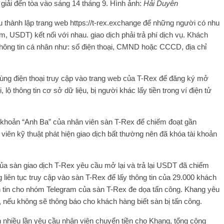
ải đến tòa vào sáng 14 tháng 9. Hình ảnh:
Hải Duyên
thành lập trang web https://t-rex.exchange để những người có nhu
m, USDT) kết nối với nhau. giao dịch phải trả phí dịch vụ. Khách
hông tin cá nhân như: số điện thoại, CMND hoặc CCCD, địa chỉ
ng điện thoại truy cập vào trang web của T-Rex để đăng ký mở
, lộ thông tin cơ sở dữ liệu, bị người khác lấy tiền trong ví điện tử
 khoản “Anh Ba” của nhân viên sàn T-Rex để chiếm đoạt gần
iên kỹ thuật phát hiện giao dịch bất thường nên đã khóa tài khoản
ủa sàn giao dịch T-Rex yêu cầu mở lại và trả lại USDT đã chiếm
liên tục truy cập vào sàn T-Rex để lấy thông tin của 29.000 khách
nhắn tin cho nhóm Telegram của sàn T-Rex đe dọa tấn công. Khang yêu
 nếu không sẽ thông báo cho khách hàng biết sàn bị tấn công.
n nhiều lần yêu cầu nhân viên chuyển tiền cho Khang, tổng cộng