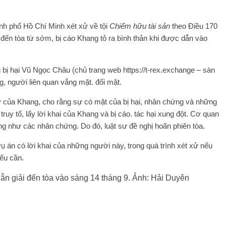
ành phố Hồ Chí Minh xét xử về tội
Chiếm hữu tài sản
theo Điều 170
ến tòa từ sớm, bị cáo Khang tỏ ra bình thản khi được dẫn vào
g bị hại Vũ Ngọc Châu (chủ trang web https://t-rex.exchange – sàn
, người liên quan vắng mặt. đối mặt.
ư của Khang, cho rằng sự có mặt của bị hại, nhân chứng và những
a, truy tố, lấy lời khai của Khang và bị cáo. tác hại xung đột. Cơ quan
ng như các nhân chứng. Do đó, luật sư đề nghị hoãn phiên tòa.
 án có lời khai của những người này, trong quá trình xét xử nếu
nếu cần.