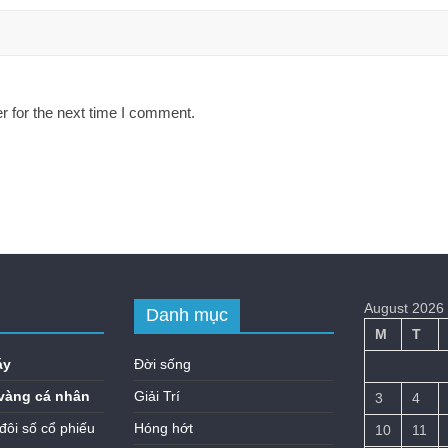
r for the next time I comment.
August 2026
Danh mục
M
T
áy
Đời sống
vàng cá nhân
Giải Trí
3
4
đôi số cổ phiếu
Hóng hớt
10
11