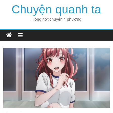
Skip
Chuyện quanh ta
to
content
Hóng hớt chuyện 4 phương