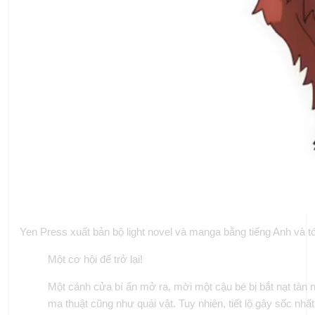
Yen Press xuất bản bộ light novel và manga bằng tiếng Anh và 
Một cơ hội để trở lại!
Một cánh cửa bí ẩn mở ra, mời một cậu bé bị bắt nạt tàn 
ma thuật cũng như quái vật. Tuy nhiên, tiết lộ gây sốc nhấ