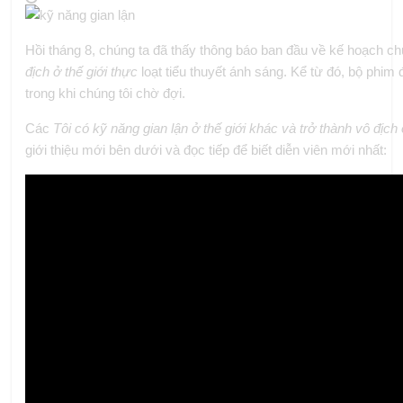
Hồi tháng 8, chúng ta đã thấy thông báo ban đầu về kế hoạch 
địch ở thế giới thực
loạt tiểu thuyết ánh sáng. Kể từ đó, bộ phi
trong khi chúng tôi chờ đợi.
Các
Tôi có kỹ năng gian lận ở thế giới khác và trở thành vô địch
giới thiệu mới bên dưới và đọc tiếp để biết diễn viên mới nhất: