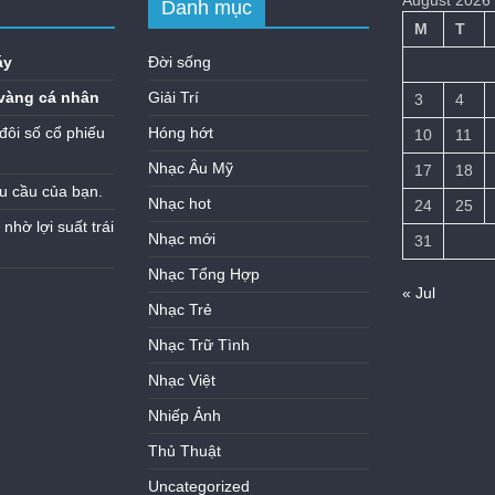
August 2026
Danh mục
M
T
áy
Đời sống
vàng cá nhân
Giải Trí
3
4
đôi số cổ phiếu
Hóng hớt
10
11
Nhạc Âu Mỹ
17
18
u cầu của bạn.
Nhạc hot
24
25
hờ lợi suất trái
Nhạc mới
31
Nhạc Tổng Hợp
« Jul
Nhạc Trẻ
Nhạc Trữ Tình
Nhạc Việt
Nhiếp Ảnh
Thủ Thuật
Uncategorized