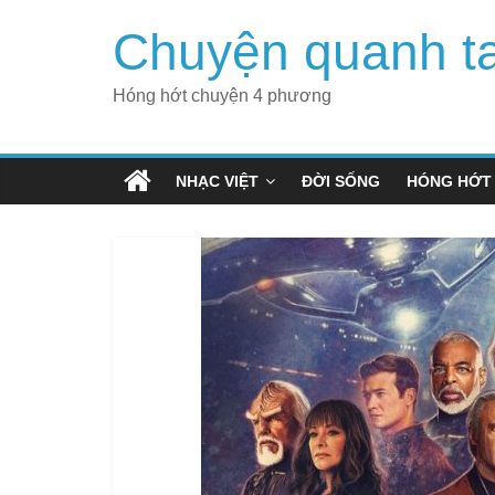
Skip
Chuyện quanh t
to
content
Hóng hớt chuyện 4 phương
NHẠC VIỆT
ĐỜI SỐNG
HÓNG HỚT