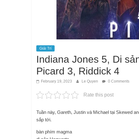
Giải Trí
Indiana Jones 5, Di sả
Picard 3, Riddick 4
February 19, 2023
Le Quyen
0 Comments
Rate this post
Tuần này, Gareth, Justin và Michael tại Skewed a
sắp tới.
bàn phím magma