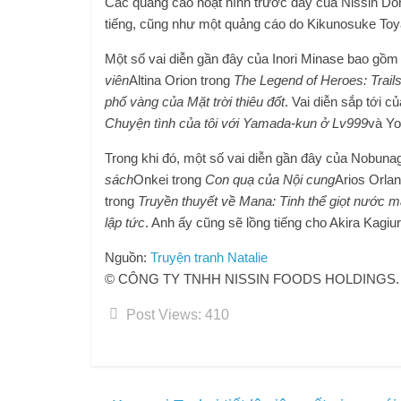
Các quảng cáo hoạt hình trước đây của Nissin D
tiếng, cũng như một quảng cáo do Kikunosuke Toy
Một số vai diễn gần đây của Inori Minase bao gồm
viên
Altina Orion trong
The Legend of Heroes: Trails
phố vàng của Mặt trời thiêu đốt
. Vai diễn sắp tới 
Chuyện tình của tôi với Yamada-kun ở Lv999
và Yo
Trong khi đó, một số vai diễn gần đây của Nobuna
sách
Onkei trong
Con quạ của Nội cung
Arios Orla
trong
Truyền thuyết về Mana: Tinh thể giọt nước m
lập tức
. Anh ấy cũng sẽ lồng tiếng cho Akira Kagiu
Nguồn:
Truyện tranh Natalie
© CÔNG TY TNHH NISSIN FOODS HOLDINGS.
Post Views:
410