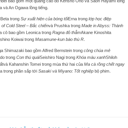
onbei bao gồm một quảng cáo do Kensho Ono và Saori Hayami lồng
a và An Ogawa lồng tiếng.
 Beta trong
Sự xuất hiện của bóng tối
Erna trong
lớp học điệp
 of Cold Steel – Bắc chiến
và Prushka trong
Made in Abyss: Thành
của cô bao gồm Leonica trong
Ragna đỏ thẫm
Akane Kinoshita
shino Koiwai trong
Masamune-kun báo thù R
.
ga Shimazaki bao gồm Alfred Bernstein trong
công chúa mê
ndo trong
Con thú quái
Seishiro Nagi trong
Khóa màu xanh
Shiloh
ắt
và Kahanshin Tomei trong mùa thứ hai của
Ma cà rồng chết ngay
ra trong phần sắp tới
Sasaki và Miyano: Tốt nghiệp
bộ phim.