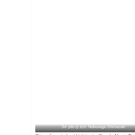
Sơ yếu lý lịch: Nobunaga Shimazaki