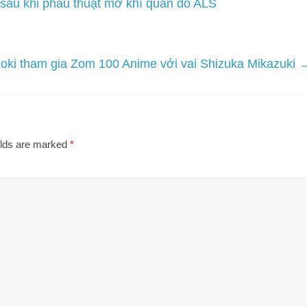
i sau khi phẫu thuật mở khí quản do ALS
oki tham gia Zom 100 Anime với vai Shizuka Mikazuki
elds are marked
*