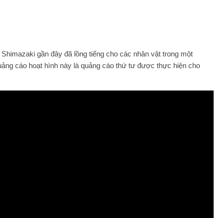
 Shimazaki gần đây đã lồng tiếng cho các nhân vật trong một
ảng cáo hoạt hình này là quảng cáo thứ tư được thực hiện cho