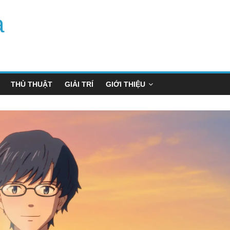
a
THỦ THUẬT
GIẢI TRÍ
GIỚI THIỆU