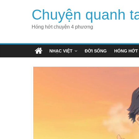
Skip
Chuyện quanh t
to
content
Hóng hớt chuyện 4 phương
NHẠC VIỆT
ĐỜI SỐNG
HÓNG HỚT