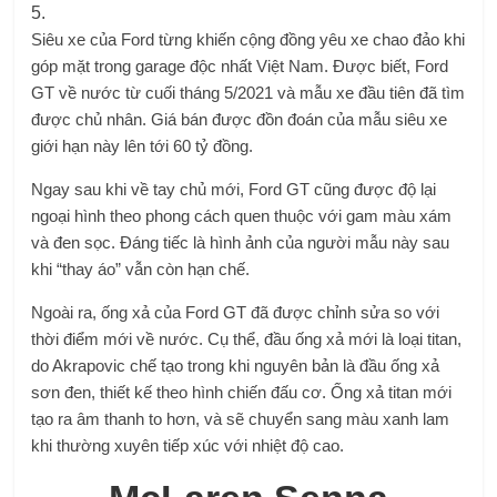
Siêu xe của Ford từng khiến cộng đồng yêu xe chao đảo khi
góp mặt trong garage độc ​​nhất Việt Nam. Được biết, Ford
GT về nước từ cuối tháng 5/2021 và mẫu xe đầu tiên đã tìm
được chủ nhân. Giá bán được đồn đoán của mẫu siêu xe
giới hạn này lên tới 60 tỷ đồng.
Ngay sau khi về tay chủ mới, Ford GT cũng được độ lại
ngoại hình theo phong cách quen thuộc với gam màu xám
và đen sọc. Đáng tiếc là hình ảnh của người mẫu này sau
khi “thay áo” vẫn còn hạn chế.
Ngoài ra, ống xả của Ford GT đã được chỉnh sửa so với
thời điểm mới về nước. Cụ thể, đầu ống xả mới là loại titan,
do Akrapovic chế tạo trong khi nguyên bản là đầu ống xả
sơn đen, thiết kế theo hình chiến đấu cơ. Ống xả titan mới
tạo ra âm thanh to hơn, và sẽ chuyển sang màu xanh lam
khi thường xuyên tiếp xúc với nhiệt độ cao.