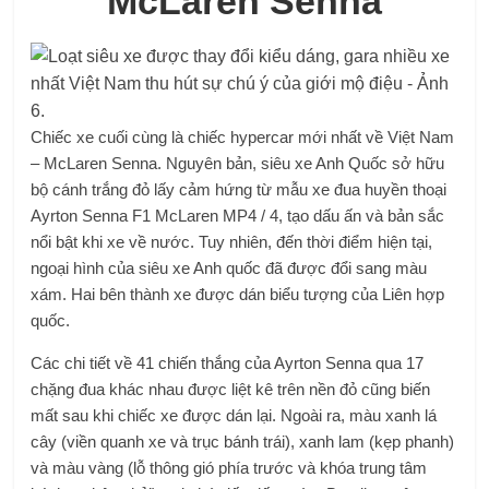
McLaren Senna
Chiếc xe cuối cùng là chiếc hypercar mới nhất về Việt Nam
– McLaren Senna. Nguyên bản, siêu xe Anh Quốc sở hữu
bộ cánh trắng đỏ lấy cảm hứng từ mẫu xe đua huyền thoại
Ayrton Senna F1 McLaren MP4 / 4, tạo dấu ấn và bản sắc
nổi bật khi xe về nước. Tuy nhiên, đến thời điểm hiện tại,
ngoại hình của siêu xe Anh quốc đã được đổi sang màu
xám. Hai bên thành xe được dán biểu tượng của Liên hợp
quốc.
Các chi tiết về 41 chiến thắng của Ayrton Senna qua 17
chặng đua khác nhau được liệt kê trên nền đỏ cũng biến
mất sau khi chiếc xe được dán lại. Ngoài ra, màu xanh lá
cây (viền quanh xe và trục bánh trái), xanh lam (kẹp phanh)
và màu vàng (lỗ thông gió phía trước và khóa trung tâm