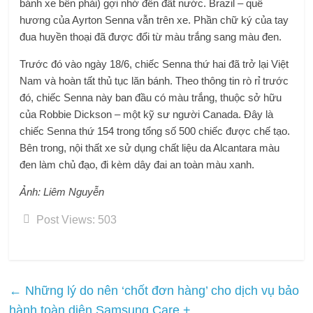
bánh xe bên phải) gợi nhớ đến đất nước. Brazil – quê
hương của Ayrton Senna vẫn trên xe. Phần chữ ký của tay
đua huyền thoại đã được đổi từ màu trắng sang màu đen.
Trước đó vào ngày 18/6, chiếc Senna thứ hai đã trở lại Việt
Nam và hoàn tất thủ tục lăn bánh. Theo thông tin rò rỉ trước
đó, chiếc Senna này ban đầu có màu trắng, thuộc sở hữu
của Robbie Dickson – một kỹ sư người Canada. Đây là
chiếc Senna thứ 154 trong tổng số 500 chiếc được chế tạo.
Bên trong, nội thất xe sử dụng chất liệu da Alcantara màu
đen làm chủ đạo, đi kèm dây đai an toàn màu xanh.
Ảnh: Liêm Nguyễn
Post Views:
503
←
Những lý do nên ‘chốt đơn hàng’ cho dịch vụ bảo
hành toàn diện Samsung Care +