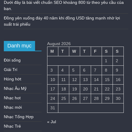
Dưới đây là bài viết chuẩn SEO khoảng 800 từ theo yêu cầu của
bạn.
Đồng yên xuống đáy 40 năm khi đồng USD tăng mạnh nhờ lợi
suất trái phiếu
August 2026
Danh mục
M
T
W
T
F
S
S
Đời sống
1
2
Giải Trí
3
4
5
6
7
8
9
Hóng hớt
10
11
12
13
14
15
16
Nhạc Âu Mỹ
17
18
19
20
21
22
23
Nhạc hot
24
25
26
27
28
29
30
Nhạc mới
31
Nhạc Tổng Hợp
« Jul
Nhạc Trẻ