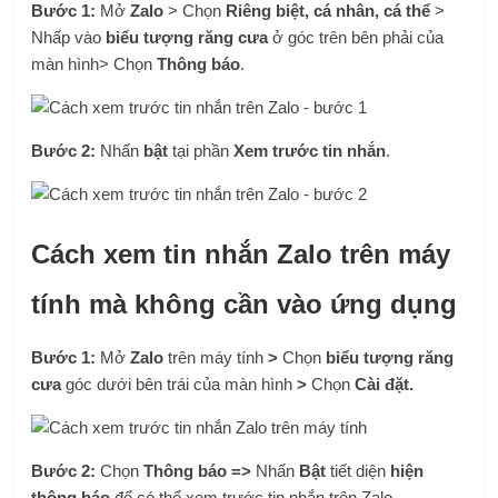
Bước 1:
Mở
Zalo
> Chọn
Riêng biệt, cá nhân, cá thể
>
Nhấp vào
biểu tượng răng cưa
ở góc trên bên phải của
màn hình> Chọn
Thông báo
.
Bước 2:
Nhấn
bật
tại phần
Xem trước tin nhắn
.
Cách xem tin nhắn Zalo trên máy
tính mà không cần vào ứng dụng
Bước 1:
Mở
Zalo
trên máy tính
>
Chọn
biểu tượng răng
cưa
góc dưới bên trái của màn hình
>
Chọn
Cài đặt.
Bước 2:
Chọn
Thông báo
=>
Nhấn
Bật
tiết diện
hiện
thông báo
để có thể xem trước tin nhắn trên Zalo.