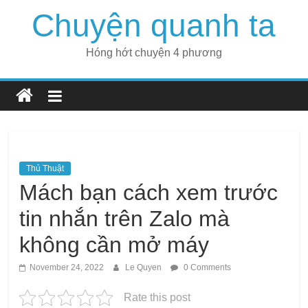
Skip
Chuyện quanh ta
to
content
Hóng hớt chuyện 4 phương
Thủ Thuật
Mách bạn cách xem trước
tin nhắn trên Zalo mà
không cần mở máy
November 24, 2022
Le Quyen
0 Comments
Rate this post