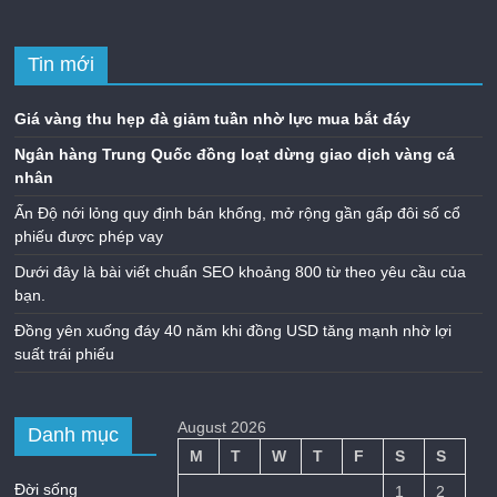
Tin mới
Giá vàng thu hẹp đà giảm tuần nhờ lực mua bắt đáy
Ngân hàng Trung Quốc đồng loạt dừng giao dịch vàng cá
nhân
Ấn Độ nới lỏng quy định bán khống, mở rộng gần gấp đôi số cổ
phiếu được phép vay
Dưới đây là bài viết chuẩn SEO khoảng 800 từ theo yêu cầu của
bạn.
Đồng yên xuống đáy 40 năm khi đồng USD tăng mạnh nhờ lợi
suất trái phiếu
August 2026
Danh mục
M
T
W
T
F
S
S
Đời sống
1
2