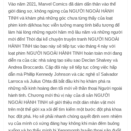
Vào năm 2021, Marvel Comics đã dám dấn thân vào thế
giới đáng sợ, không ngừng của NGƯỜI NGOÀI HÀNH
TINH và khám phá những góc chưa từng thấy của loạt
phim kinh dị/khoa học viễn tưởng mang tính biểu tượng để
làm hài lòng những người hâm mộ lâu năm và những người
mới đến! Thời đại kể chuyện truyện tranh NGƯỜI NGOÀI
HÀNH TINH táo bạo này sẽ tiếp tục vào tháng 4 này với
loạt phim NGƯỜI NGOÀI HÀNH TINH hoàn toàn mới đang
diễn ra của các nhà sáng tạo siêu sao Declan Shalvey và
Andrea Broccardo. Cặp đôi này sẽ tiếp tục công việc hấp
dẫn mà Phillip Kennedy Johnson và các nghệ sĩ Salvador
Larroca và Julius Ohta đã bắt đầu khi họ khám phá ra
những nỗi kinh hoàng đen tối mới về thần thoại Người ngoài
hành tinh. Chương mới thú vị này của di sản NGƯỜI
NGOÀI HÀNH TINH sẽ giới thiệu một dàn nhân vật mới
trên một thế giới xa xôi để tìm kiếm một bước đột phá khoa
học đột phá. Họ sẽ phải nhanh chóng quyết định xem nhiệm
vụ của mình có xứng đáng hay không khi màn đêm buông
xuống và họ thấy mình bị Xenomorph huyền thoại săn đuổi!