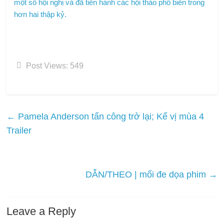
một số hội nghị và đã tiến hành các hội thảo phổ biến trong
hơn hai thập kỷ.
Post Views:
549
←
Pamela Anderson tấn công trở lại; Kế vị mùa 4
Trailer
DẪN/THEO | mối đe dọa phim
→
Leave a Reply