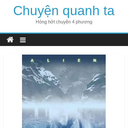
Skip
Chuyện quanh ta
to
content
Hóng hớt chuyện 4 phương