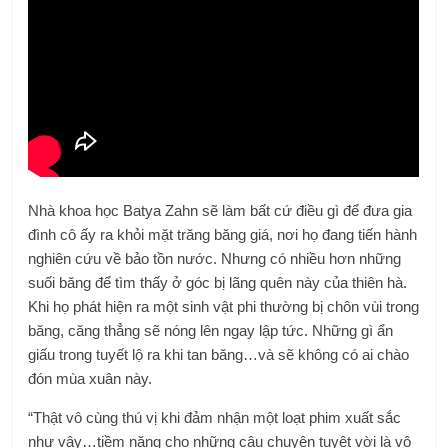
Nhà khoa học Batya Zahn sẽ làm bất cứ điều gì để đưa gia
đình cô ấy ra khỏi mặt trăng băng giá, nơi họ đang tiến hành
nghiên cứu về bảo tồn nước. Nhưng có nhiều hơn những
suối băng để tìm thấy ở góc bị lãng quên này của thiên hà.
Khi họ phát hiện ra một sinh vật phi thường bị chôn vùi trong
băng, căng thẳng sẽ nóng lên ngay lập tức. Những gì ẩn
giấu trong tuyết lộ ra khi tan băng…và sẽ không có ai chào
đón mùa xuân này.
“Thật vô cùng thú vị khi đảm nhận một loạt phim xuất sắc
như vậy…tiềm năng cho những câu chuyện tuyệt vời là vô