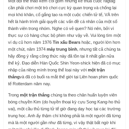
Một đội thể thao kém cỏi gồm những kẻ thua cuộc ragtag
cần phải chơi một trò chơi cực kỳ quan trọng và chống lại
mọi khó khăn, cố gắng tạo ra một cuộc chiến tử tế, VÀ trên
hết là hành trình giải quyết các vấn đề cá nhân của một số
thành viên trong nhóm. Nghe có vẻ quen? Nó nên, bởi vì
thực sự có hàng chục bộ phim như vậy về. Vui lòng tìm một
ví dụ cũ hơn năm 1976
Tin xấu Bears
hoặc, người lớn hơn
một chút, năm 1974
máy trung bình
, nhưng tất cả chúng ta
hãy đồng ý rằng công thức này đã tồn tại ít nhất gần nửa
thế kỷ. Đạo diễn Hàn Quốc Shin Yeon-shick hiện đã có mục
nhập của riêng mình trong thể loại này với
một trận
thắng
và đã có buổi ra mắt thế giới tại Liên hoan phim quốc
tế Rotterdam năm nay.
Trong
một trận thắng
chúng ta theo chân huấn luyện viên
bóng chuyền Kim (do huyền thoại kỳ cựu Song Kang-ho thủ
vai), một cầu thủ từng tử tế giờ đang dạy học tại các trường
trung học. Anh ấy thậm chí không phải là một người đã từng
mà là một người gần như đã từng, vì vậy thật bất ngờ khi