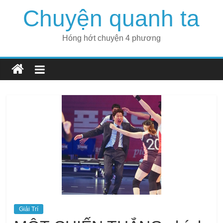
Skip
Chuyện quanh ta
to
content
Hóng hớt chuyện 4 phương
Giải Trí