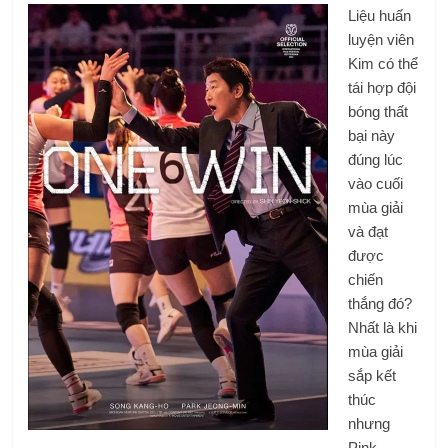
Liệu huấn
luyện viên
Kim có thể
tái hợp đội
bóng thất
bại này
đúng lúc
vào cuối
mùa giải
và đạt
được
chiến
thắng đó?
Nhất là khi
mùa giải
sắp kết
thúc
nhưng
Pink