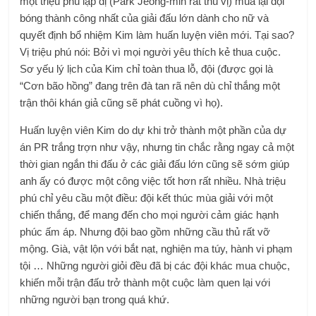
một triệu phú lập dị (Park Jeong-min rất thú vị) mua lại đội
bóng thành công nhất của giải đấu lớn dành cho nữ và
quyết định bổ nhiệm Kim làm huấn luyện viên mới. Tại sao?
Vị triệu phú nói: Bởi vì mọi người yêu thích kẻ thua cuộc.
Sơ yếu lý lịch của Kim chỉ toàn thua lỗ, đội (được gọi là
“Cơn bão hồng” đang trên đà tan rã nên dù chỉ thắng một
trận thôi khán giả cũng sẽ phát cuồng vì họ).
Huấn luyện viên Kim do dự khi trở thành một phần của dự
án PR trắng trợn như vậy, nhưng tin chắc rằng ngay cả một
thời gian ngắn thi đấu ở các giải đấu lớn cũng sẽ sớm giúp
anh ấy có được một công việc tốt hơn rất nhiều. Nhà triệu
phú chỉ yêu cầu một điều: đội kết thúc mùa giải với một
chiến thắng, để mang đến cho mọi người cảm giác hạnh
phúc ấm áp. Nhưng đội bao gồm những cầu thủ rất vỡ
mộng. Già, vật lộn với bắt nạt, nghiện ma túy, hành vi phạm
tội … Những người giỏi đều đã bị các đội khác mua chuộc,
khiến mỗi trận đấu trở thành một cuộc làm quen lại với
những người bạn trong quá khứ.