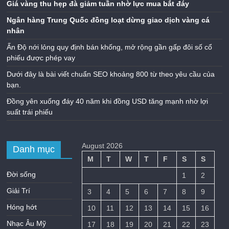
Giá vàng thu hẹp đà giảm tuần nhờ lực mua bắt đáy
Ngân hàng Trung Quốc đồng loạt dừng giao dịch vàng cá
nhân
Ấn Độ nới lỏng quy định bán khống, mở rộng gần gấp đôi số cổ
phiếu được phép vay
Dưới đây là bài viết chuẩn SEO khoảng 800 từ theo yêu cầu của
bạn.
Đồng yên xuống đáy 40 năm khi đồng USD tăng mạnh nhờ lợi
suất trái phiếu
August 2026
Danh mục
M
T
W
T
F
S
S
Đời sống
1
2
Giải Trí
3
4
5
6
7
8
9
Hóng hớt
10
11
12
13
14
15
16
Nhạc Âu Mỹ
17
18
19
20
21
22
23