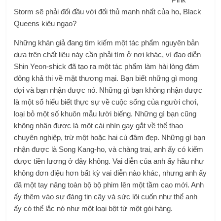
Storm sẽ phải đối đầu với đối thủ mạnh nhất của họ, Black
Queens kiêu ngạo?
Những khán giả đang tìm kiếm một tác phẩm nguyên bản
dựa trên chất liệu này cần phải tìm ở nơi khác, vì đạo diễn
Shin Yeon-shick đã tạo ra một tác phẩm làm hài lòng đám
đông khả thi về mặt thương mại. Bạn biết những gì mong
đợi và bạn nhận được nó. Những gì bạn không nhận được
là một số hiểu biết thực sự về cuộc sống của người chơi,
loại bỏ một số khuôn mẫu lười biếng. Những gì bạn cũng
không nhận được là một cái nhìn gay gắt về thể thao
chuyên nghiệp, trừ một hoặc hai cú đâm đẹp. Những gì bạn
nhận được là Song Kang-ho, và chàng trai, anh ấy có kiếm
được tiền lương ở đây không. Vai diễn của anh ấy hầu như
không đơn điệu hơn bất kỳ vai diễn nào khác, nhưng anh ấy
đã một tay nâng toàn bộ bộ phim lên một tầm cao mới. Anh
ấy thêm vào sự đáng tin cậy và sức lôi cuốn như thể anh
ấy có thể lắc nó như một loại bột từ một gói hàng.