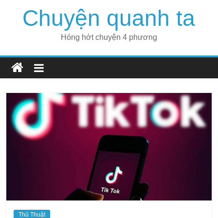
Skip
Chuyện quanh ta
to
content
Hóng hớt chuyện 4 phương
Thủ Thuật