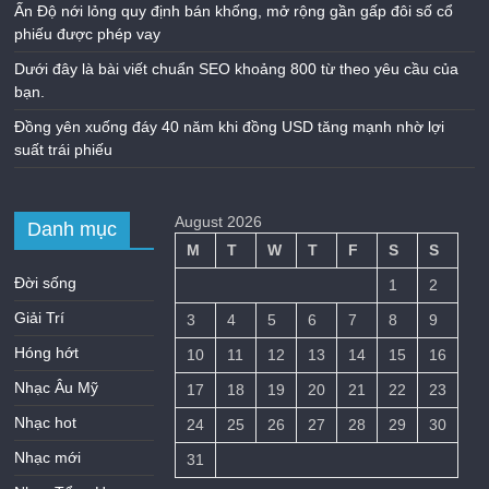
Ấn Độ nới lỏng quy định bán khống, mở rộng gần gấp đôi số cổ
phiếu được phép vay
Dưới đây là bài viết chuẩn SEO khoảng 800 từ theo yêu cầu của
bạn.
Đồng yên xuống đáy 40 năm khi đồng USD tăng mạnh nhờ lợi
suất trái phiếu
August 2026
Danh mục
M
T
W
T
F
S
S
Đời sống
1
2
Giải Trí
3
4
5
6
7
8
9
Hóng hớt
10
11
12
13
14
15
16
Nhạc Âu Mỹ
17
18
19
20
21
22
23
Nhạc hot
24
25
26
27
28
29
30
Nhạc mới
31