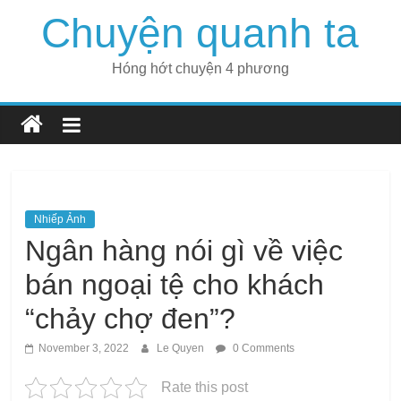
Skip
Chuyện quanh ta
to
content
Hóng hớt chuyện 4 phương
Nhiếp Ảnh
Ngân hàng nói gì về việc
bán ngoại tệ cho khách
“chảy chợ đen”?
November 3, 2022
Le Quyen
0 Comments
Rate this post