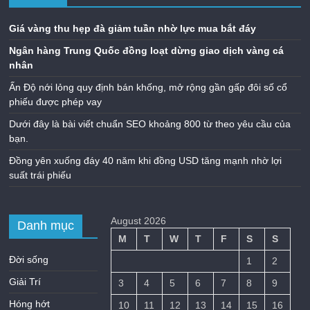
Giá vàng thu hẹp đà giảm tuần nhờ lực mua bắt đáy
Ngân hàng Trung Quốc đồng loạt dừng giao dịch vàng cá
nhân
Ấn Độ nới lỏng quy định bán khống, mở rộng gần gấp đôi số cổ
phiếu được phép vay
Dưới đây là bài viết chuẩn SEO khoảng 800 từ theo yêu cầu của
bạn.
Đồng yên xuống đáy 40 năm khi đồng USD tăng mạnh nhờ lợi
suất trái phiếu
August 2026
Danh mục
M
T
W
T
F
S
S
Đời sống
1
2
Giải Trí
3
4
5
6
7
8
9
Hóng hớt
10
11
12
13
14
15
16