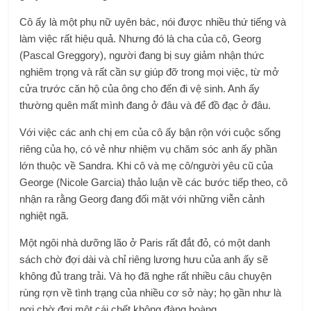
Cô ấy là một phụ nữ uyên bác, nói được nhiều thứ tiếng và
làm việc rất hiệu quả. Nhưng đó là cha của cô, Georg
(Pascal Greggory), người đang bị suy giảm nhận thức
nghiêm trọng và rất cần sự giúp đỡ trong mọi việc, từ mở
cửa trước căn hộ của ông cho đến đi vệ sinh. Anh ấy
thường quên mất mình đang ở đâu và để đồ đạc ở đâu.
Với việc các anh chị em của cô ấy bận rộn với cuộc sống
riêng của họ, có vẻ như nhiệm vụ chăm sóc anh ấy phần
lớn thuộc về Sandra. Khi cô và mẹ cô/người yêu cũ của
George (Nicole Garcia) thảo luận về các bước tiếp theo, cô
nhận ra rằng Georg đang đối mặt với những viễn cảnh
nghiệt ngã.
Một ngôi nhà dưỡng lão ở Paris rất đắt đỏ, có một danh
sách chờ đợi dài và chỉ riêng lương hưu của anh ấy sẽ
không đủ trang trải. Và họ đã nghe rất nhiều câu chuyện
rùng rợn về tình trạng của nhiều cơ sở này; họ gần như là
nơi chờ đợi một cái chết không đàng hoàng.