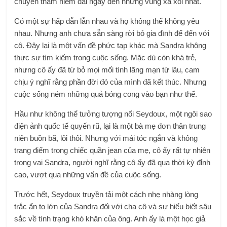
chuyến thám hiểm dài ngày đến những vùng xa xôi nhất.
Có một sự hấp dẫn lẫn nhau và họ không thể không yêu
nhau. Nhưng anh chưa sẵn sàng rời bỏ gia đình để đến với
cô. Đây lại là một vấn đề phức tạp khác mà Sandra không
thực sự tìm kiếm trong cuộc sống. Mặc dù còn khá trẻ,
nhưng cô ấy đã từ bỏ mọi mối tình lãng mạn từ lâu, cam
chịu ý nghĩ rằng phần đời đó của mình đã kết thúc. Nhưng
cuộc sống ném những quả bóng cong vào bạn như thế.
Hầu như không thể tưởng tượng nổi Seydoux, một ngôi sao
điện ảnh quốc tế quyến rũ, lại là một bà mẹ đơn thân trung
niên buồn bã, lôi thôi. Nhưng với mái tóc ngắn và không
trang điểm trong chiếc quần jean của mẹ, cô ấy rất tự nhiên
trong vai Sandra, người nghĩ rằng cô ấy đã qua thời kỳ đỉnh
cao, vượt qua những vấn đề của cuộc sống.
Trước hết, Seydoux truyền tải một cách nhẹ nhàng lòng
trắc ẩn to lớn của Sandra đối với cha cô và sự hiểu biết sâu
sắc về tình trạng khó khăn của ông. Anh ấy là một học giả