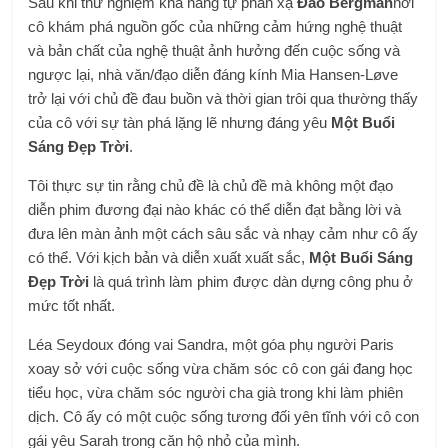
Sau khi thử nghiệm khả năng tự phản xạ
Đảo Bergman
nơi
cô khám phá nguồn gốc của những cảm hứng nghệ thuật
và bản chất của nghệ thuật ảnh hưởng đến cuộc sống và
ngược lại, nhà văn/đạo diễn đáng kính Mia Hansen-Løve
trở lại với chủ đề đau buồn và thời gian trôi qua thường thấy
của cô với sự tàn phá lặng lẽ nhưng đáng yêu
Một Buổi
Sáng Đẹp Trời
.
Tôi thực sự tin rằng chủ đề là chủ đề mà không một đạo
diễn phim đương đại nào khác có thể diễn đạt bằng lời và
đưa lên màn ảnh một cách sâu sắc và nhạy cảm như cô ấy
có thể. Với kịch bản và diễn xuất xuất sắc,
Một Buổi Sáng
Đẹp Trời
là quá trình làm phim được dàn dựng công phu ở
mức tốt nhất.
Léa Seydoux đóng vai Sandra, một góa phụ người Paris
xoay sở với cuộc sống vừa chăm sóc cô con gái đang học
tiểu học, vừa chăm sóc người cha già trong khi làm phiên
dịch. Cô ấy có một cuộc sống tương đối yên tĩnh với cô con
gái yêu Sarah trong căn hộ nhỏ của mình.