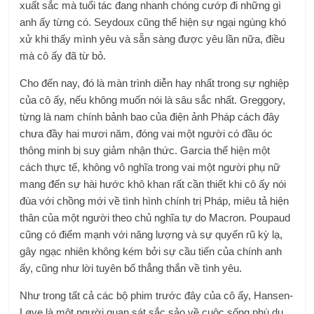
xuất sắc mà tuổi tác đang nhanh chóng cướp đi những gì
anh ấy từng có. Seydoux cũng thể hiện sự ngại ngùng khó
xử khi thấy mình yêu và sẵn sàng được yêu lần nữa, điều
mà cô ấy đã từ bỏ.
Cho đến nay, đó là màn trình diễn hay nhất trong sự nghiệp
của cô ấy, nếu không muốn nói là sâu sắc nhất. Greggory,
từng là nam chính bảnh bao của điện ảnh Pháp cách đây
chưa đầy hai mươi năm, đóng vai một người có đầu óc
thông minh bị suy giảm nhận thức. Garcia thể hiện một
cách thực tế, không vô nghĩa trong vai một người phụ nữ
mang đến sự hài hước khô khan rất cần thiết khi cô ấy nói
đùa với chồng mới về tình hình chính trị Pháp, miêu tả hiện
thân của một người theo chủ nghĩa tự do Macron. Poupaud
cũng có điểm mạnh với năng lượng và sự quyến rũ kỳ lạ,
gây ngạc nhiên không kém bởi sự cầu tiến của chính anh
ấy, cũng như lời tuyên bố thẳng thắn về tình yêu.
Như trong tất cả các bộ phim trước đây của cô ấy, Hansen-
Løve là một người quan sát sắc sảo về cuộc sống phù du.