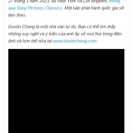
27 tháng 1 năm 2023, tại New York và Los Angeles,
thông
qua Sony Pictures Classics.
Một bản phát hành quốc gia sẽ
làm theo.
Dustin Chang là một nhà văn tự do. Bạn có thể tìm thấy
những suy nghĩ và ý kiến ​​​​của anh ấy về mọi thứ trong điện
ảnh và hơn thế nữa tại
www.dustinchang.com