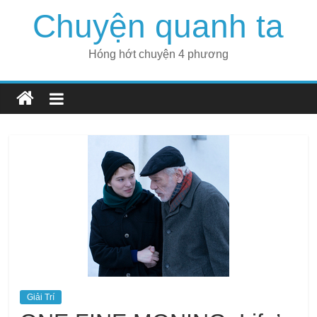
Skip
Chuyện quanh ta
to
content
Hóng hớt chuyện 4 phương
Giải Trí