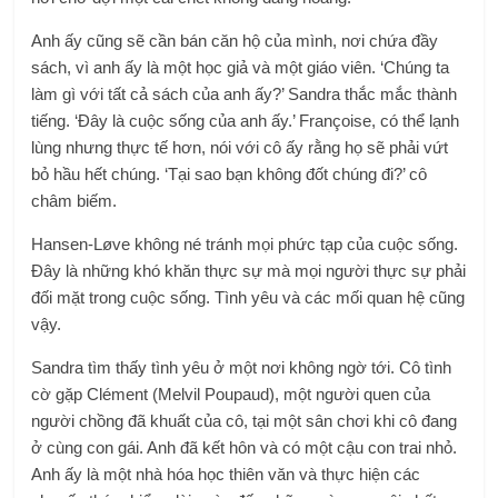
Anh ấy cũng sẽ cần bán căn hộ của mình, nơi chứa đầy
sách, vì anh ấy là một học giả và một giáo viên. ‘Chúng ta
làm gì với tất cả sách của anh ấy?’ Sandra thắc mắc thành
tiếng. ‘Đây là cuộc sống của anh ấy.’ Françoise, có thể lạnh
lùng nhưng thực tế hơn, nói với cô ấy rằng họ sẽ phải vứt
bỏ hầu hết chúng. ‘Tại sao bạn không đốt chúng đi?’ cô
châm biếm.
Hansen-Løve không né tránh mọi phức tạp của cuộc sống.
Đây là những khó khăn thực sự mà mọi người thực sự phải
đối mặt trong cuộc sống. Tình yêu và các mối quan hệ cũng
vậy.
Sandra tìm thấy tình yêu ở một nơi không ngờ tới. Cô tình
cờ gặp Clément (Melvil Poupaud), một người quen của
người chồng đã khuất của cô, tại một sân chơi khi cô đang
ở cùng con gái. Anh đã kết hôn và có một cậu con trai nhỏ.
Anh ấy là một nhà hóa học thiên văn và thực hiện các