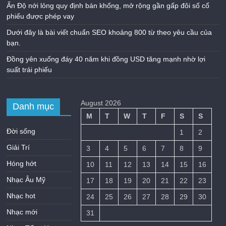
Ấn Độ nới lỏng quy định bán khống, mở rộng gần gấp đôi số cổ
phiếu được phép vay
Dưới đây là bài viết chuẩn SEO khoảng 800 từ theo yêu cầu của
bạn.
Đồng yên xuống đáy 40 năm khi đồng USD tăng mạnh nhờ lợi
suất trái phiếu
August 2026
Danh mục
M
T
W
T
F
S
S
Đời sống
1
2
Giải Trí
3
4
5
6
7
8
9
Hóng hớt
10
11
12
13
14
15
16
Nhạc Âu Mỹ
17
18
19
20
21
22
23
Nhạc hot
24
25
26
27
28
29
30
Nhạc mới
31