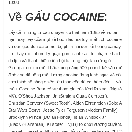
19:00
Về
GẤU COCAINE
:
Lấy cảm hứng từ câu chuyện có thật năm 1985 về vụ tai
nạn máy bay của một kẻ buôn lậu ma túy, mất tích cocaine
và con gấu đen đã ăn nó, bộ phim hài đen tối hoang dã này
tìm thấy một nhóm kỳ quặc gồm cảnh sát, tội phạm, khách
du lịch và thanh thiếu niên hội tụ trong một khu rừng ở
Georgia, nơi có một khẩu súng nặng 500 pound. kẻ săn mồi
đỉnh cao đã uống một lượng cocaine đáng kinh ngạc và nổi
cơn thịnh nộ bằng nhiên liệu than cốc để có thêm đòn… và
máu. Cocaine Bear có sự tham gia của Keri Russell (Người
Mỹ), O’Shea Jackson, Jr. (Straight Outta Compton),
Christian Convery (Sweet Tooth), Alden Ehrenreich (Solo: A
Star Wars Story), Jesse Tyler Ferguson (Modern Family),
Brooklynn Prince (Dự án Florida), Isiah Whitlock Jr.
(BlacKkKlansman), Kristofer Hivju (Trò chơi vương quyền),
Hannah Hoekstra (Những thiên thần của Charlie năm 2019)