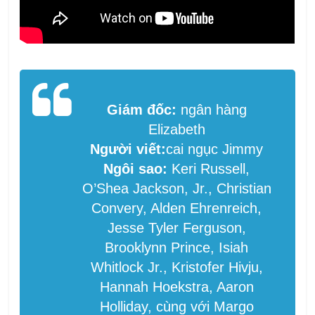
Giám đốc:
ngân hàng
Elizabeth
Người viết:
cai ngục Jimmy
Ngôi sao:
Keri Russell,
O’Shea Jackson, Jr., Christian
Convery, Alden Ehrenreich,
Jesse Tyler Ferguson,
Brooklynn Prince, Isiah
Whitlock Jr., Kristofer Hivju,
Hannah Hoekstra, Aaron
Holliday, cùng với Margo