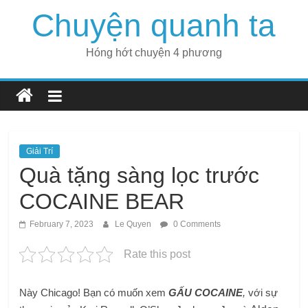
Skip
Chuyện quanh ta
to
content
Hóng hớt chuyện 4 phương
Giải Trí
Quà tặng sàng lọc trước
COCAINE BEAR
February 7, 2023
Le Quyen
0 Comments
Rate this post
Này Chicago! Bạn có muốn xem
GẤU COCAINE
,
với sự