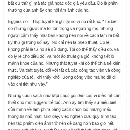
bất cứ thứ gì mà tác giả hoặc độc giả yêu cầu. Đó là phần
thưởng của anh ấy cho nỗi ám ảnh của họ.
Eggers nói: “Thật tuyệt khi ghi lại nó vì nó rất khó. “Tôi biết
có những người mà tôi tôn trọng và ngưỡng mộ, những
người cảm thấy như bạn không nên nói về cách làm ra bất
kỳ thứ gì trong số này. Nó chỉ nên là phép thuật. Có lẽ
không phải là từ họ sẽ sử dụng. Tôi có thể thấy điều đó, và
có lý lẽ cho điều đó, và một ảo thuật gia giỏi không tiết lộ
mánh khóe của họ. Nhưng thật tuyệt khi có thể chia sẻ kiến ​​​​
thức. Và thật tuyệt, đối với tất cả các cộng tác viên và đồng
nghiệp của tôi, khi thấy khối lượng công việc mà họ đã đi
vào chi tiết như vậy.”
Những cuốn sách như
Một cuộc gọi đến các vị thần
rất cần
thiết cho một Eggers trẻ tuổi. Anh ấy tìm thấy sự hiểu biết
của mình về làm phim bằng cách chọn lọc những mẩu
thông tin nhỏ nhất. Giờ đây, việc nghiên cứu quy trình tạo
nên tác phẩm điện ảnh trở nên dễ dàng hơn bao giờ hết,