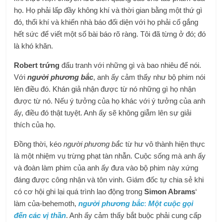
họ. Họ phải lấp đầy không khí và thời gian bằng một thứ gì
đó, thổi khí và khiến nhà báo đối diện với họ phải cố gắng
hết sức để viết một số bài báo rõ ràng. Tôi đã từng ở đó; đó
là khó khăn.
Robert trứng
đấu tranh với những gì và bao nhiêu để nói.
Với
người phương bắc
, anh ấy cảm thấy như bộ phim nói
lên điều đó. Khán giả nhận được từ nó những gì họ nhận
được từ nó. Nếu ý tưởng của họ khác với ý tưởng của anh
ấy, điều đó thật tuyệt. Anh ấy sẽ không giẫm lên sự giải
thích của họ.
Đồng thời, kéo
người phương bắc
từ hư vô thành hiện thực
là một nhiệm vụ trừng phạt tàn nhẫn. Cuộc sống mà anh ấy
và đoàn làm phim của anh ấy đưa vào bộ phim này xứng
đáng được công nhận và tôn vinh. Giám đốc tự chia sẻ khi
có cơ hội ghi lại quá trình lao động trong
Simon Abrams
‘
làm của-behemoth,
người phương bắc
:
Một cuộc gọi
đến các vị thần
. Anh ấy cảm thấy bắt buộc phải cung cấp