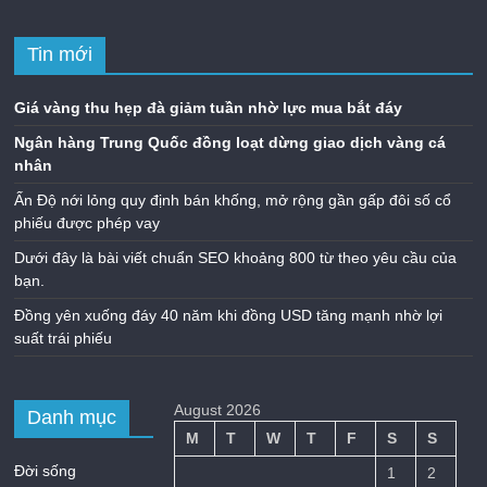
Tin mới
Giá vàng thu hẹp đà giảm tuần nhờ lực mua bắt đáy
Ngân hàng Trung Quốc đồng loạt dừng giao dịch vàng cá
nhân
Ấn Độ nới lỏng quy định bán khống, mở rộng gần gấp đôi số cổ
phiếu được phép vay
Dưới đây là bài viết chuẩn SEO khoảng 800 từ theo yêu cầu của
bạn.
Đồng yên xuống đáy 40 năm khi đồng USD tăng mạnh nhờ lợi
suất trái phiếu
August 2026
Danh mục
M
T
W
T
F
S
S
Đời sống
1
2