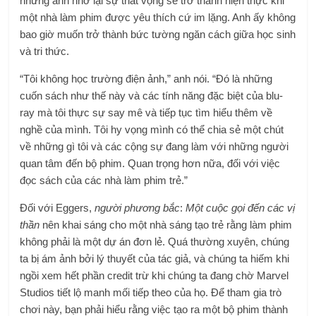
nhưng anh nhớ lại sự thất vọng sẽ trở thành hiện thực khi
một nhà làm phim được yêu thích cứ im lặng. Anh ấy không
bao giờ muốn trở thành bức tường ngăn cách giữa học sinh
và tri thức.
“Tôi không học trường điện ảnh,” anh nói. “Đó là những
cuốn sách như thế này và các tính năng đặc biệt của blu-
ray mà tôi thực sự say mê và tiếp tục tìm hiểu thêm về
nghề của mình. Tôi hy vọng mình có thể chia sẻ một chút
về những gì tôi và các cộng sự đang làm với những người
quan tâm đến bộ phim. Quan trọng hơn nữa, đối với việc
đọc sách của các nhà làm phim trẻ.”
Đối với Eggers,
người phương bắc
:
Một cuộc gọi đến các vị
thần
nên khai sáng cho một nhà sáng tạo trẻ rằng làm phim
không phải là một dự án đơn lẻ. Quá thường xuyên, chúng
ta bị ám ảnh bởi lý thuyết của tác giả, và chúng ta hiếm khi
ngồi xem hết phần credit trừ khi chúng ta đang chờ Marvel
Studios tiết lộ manh mối tiếp theo của họ. Để tham gia trò
chơi này, bạn phải hiểu rằng việc tạo ra một bộ phim thành