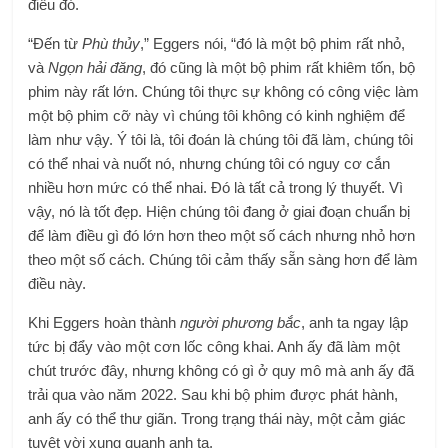
điều đó.
“Đến từ
Phù thủy
,” Eggers nói, “đó là một bộ phim rất nhỏ,
và
Ngọn hải đăng
, đó cũng là một bộ phim rất khiêm tốn, bộ
phim này rất lớn. Chúng tôi thực sự không có công việc làm
một bộ phim cỡ này vì chúng tôi không có kinh nghiệm để
làm như vậy. Ý tôi là, tôi đoán là chúng tôi đã làm, chúng tôi
có thể nhai và nuốt nó, nhưng chúng tôi có nguy cơ cắn
nhiều hơn mức có thể nhai. Đó là tất cả trong lý thuyết. Vì
vậy, nó là tốt đẹp. Hiện chúng tôi đang ở giai đoạn chuẩn bị
để làm điều gì đó lớn hơn theo một số cách nhưng nhỏ hơn
theo một số cách. Chúng tôi cảm thấy sẵn sàng hơn để làm
điều này.
Khi Eggers hoàn thành
người phương bắc
, anh ta ngay lập
tức bị đẩy vào một cơn lốc công khai. Anh ấy đã làm một
chút trước đây, nhưng không có gì ở quy mô mà anh ấy đã
trải qua vào năm 2022. Sau khi bộ phim được phát hành,
anh ấy có thể thư giãn. Trong trạng thái này, một cảm giác
tuyệt vời xung quanh anh ta.