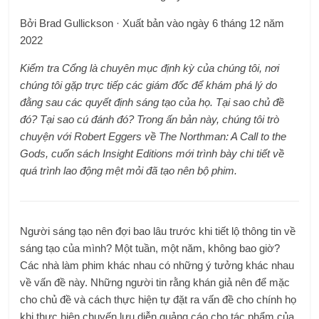
Bởi Brad Gullickson · Xuất bản vào ngày 6 tháng 12 năm
2022
Kiểm tra Cổng là chuyên mục định kỳ của chúng tôi, nơi
chúng tôi gặp trực tiếp các giám đốc để khám phá lý do
đằng sau các quyết định sáng tạo của họ. Tại sao chủ đề
đó? Tại sao cú đánh đó? Trong ấn bản này, chúng tôi trò
chuyện với Robert Eggers về The Northman: A Call to the
Gods, cuốn sách Insight Editions mới trình bày chi tiết về
quá trình lao động mệt mỏi đã tạo nên bộ phim.
Người sáng tạo nên đợi bao lâu trước khi tiết lộ thông tin về
sáng tạo của mình? Một tuần, một năm, không bao giờ?
Các nhà làm phim khác nhau có những ý tưởng khác nhau
về vấn đề này. Những người tin rằng khán giả nên để mặc
cho chủ đề và cách thực hiện tự đặt ra vấn đề cho chính họ
khi thực hiện chuyến lưu diễn quảng cáo cho tác phẩm của