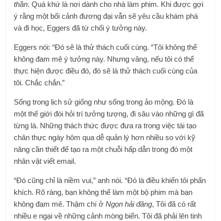
thần
. Quá khứ là nơi dành cho nhà làm phim. Khi được gợi
ý rằng một bối cảnh đương đại vẫn sẽ yêu cầu khám phá
và đi học, Eggers đã từ chối ý tưởng này.
Eggers nói: “Đó sẽ là thử thách cuối cùng. “Tôi không thể
không đam mê ý tưởng này. Nhưng vâng, nếu tôi có thể
thực hiện được điều đó, đó sẽ là thử thách cuối cùng của
tôi. Chắc chắn.”
Sống trong lịch sử giống như sống trong ảo mộng. Đó là
một thế giới đòi hỏi trí tưởng tượng, đi sâu vào những gì đã
từng là. Những thách thức được đưa ra trong việc tái tạo
chân thực ngày hôm qua dễ quản lý hơn nhiều so với kỹ
năng cần thiết để tạo ra một chuỗi hấp dẫn trong đó một
nhân vật viết email.
“Đó cũng chỉ là niềm vui,” anh nói. “Đó là điều khiến tôi phấn
khích. Rõ ràng, bạn không thể làm một bộ phim mà bạn
không đam mê. Thậm chí ở
Ngọn hải đăng
, Tôi đã có rất
nhiều e ngại về những cảnh mòng biển. Tôi đã phải lên tinh