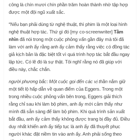
công là chín mươi chín phần trăm hoàn thành nhờ tập hợp
được một đội ngũ xuất sắc.
“Nếu bạn phải dùng từ nghệ thuật, thì phim là một loại hình
nghệ thuật hợp tác. Thứ gì đó [my co-screenwriter]
Tầm
nhìn
đã nói trong một cuộc phỏng vấn gần đây mà tôi đã
làm với anh ấy rằng anh ấy cảm thấy rằng việc có đồng tác
giả kịch bản là đặc biệt tốt vì quá trình hợp tác bắt đầu ngay
lập tức. Có lẽ đó là sự thật. Tôi nghĩ rằng nó đã giúp với
điều này, chắc chắn.
người phương bắc
:
Một cuộc gọi đến các vị thần
nắm giữ
một tiết lộ hấp dẫn về quan điểm của Eggers. Trong một
trong nhiều cuộc phỏng vấn bên trong, Eggers giải thích
rằng chỉ sau khi làm bộ phim, anh ấy mới cảm thấy như
mình đã sẵn sàng để làm bộ phim. Khi quá trình sản xuất
bắt đầu, anh ấy cảm thấy không được trang bị đầy đủ. Điều
duy nhất khiến anh ấy tiếp tục là anh ấy đã thuyết phục
người khác đặt niềm tin vào anh ấy. Anh phải sống theo