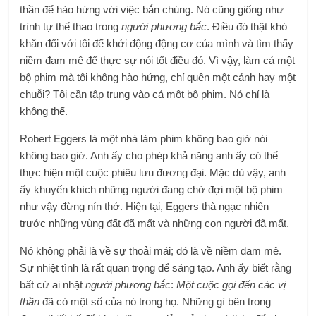
thần để hào hứng với việc bắn chúng. Nó cũng giống như
trình tự thể thao trong
người phương bắc
. Điều đó thật khó
khăn đối với tôi để khởi động động cơ của mình và tìm thấy
niềm đam mê để thực sự nói tốt điều đó. Vì vậy, làm cả một
bộ phim mà tôi không hào hứng, chỉ quên một cảnh hay một
chuỗi? Tôi cần tập trung vào cả một bộ phim. Nó chỉ là
không thể.
Robert Eggers là một nhà làm phim không bao giờ nói
không bao giờ. Anh ấy cho phép khả năng anh ấy có thể
thực hiện một cuộc phiêu lưu đương đại. Mặc dù vậy, anh
ấy khuyến khích những người đang chờ đợi một bộ phim
như vậy đừng nín thở. Hiện tại, Eggers thà ngạc nhiên
trước những vùng đất đã mất và những con người đã mất.
Nó không phải là về sự thoải mái; đó là về niềm đam mê.
Sự nhiệt tình là rất quan trọng để sáng tạo. Anh ấy biết rằng
bất cứ ai nhặt
người phương bắc
:
Một cuộc gọi đến các vị
thần
đã có một số của nó trong họ. Những gì bên trong