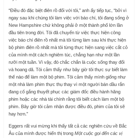
“Điều đó đặc biệt điên rồ đối với tôi,” anh ấy tiếp tục, “bởi vì
ngay sau khi chúng tôi làm việc với báo chí, tôi đang sống ở
New Hampshire chứ không phải ở một thành phố lớn lần
đầu tiên trong đời. Tôi đã chuyển từ việc thực hiện công
việc báo chí điên rồ nhất mà tôi từng làm sau khi thực hiện
bộ phim điên rồ nhất mà tôi từng thực hiện sang việc cắt cỏ
của mình một cách nghiêm túc, chẳng hạn như một lần
rưỡi một tuần. Vì vậy, đó chắc chắn là cuộc sống thay đổi
và hoang dã. Tôi cảm thấy như bây giờ tôi thực sự biết làm
thế nào để làm một bộ phim. Tôi cảm thấy mình giống như
một nhà làm phim thực thụ thay vì một người bán dầu rắn
đang cố gắng thuyết phục các giám đốc điều hành hãng
phim hoặc các nhà tài chính rằng tôi biết cách làm một bộ
phim. Bây giờ tôi cảm nhận được điều đó, phim của tôi sẽ
hay hơn.”
Eggers rất vui mừng khi thấy tất cả các nghiên cứu về Bắc
Âu của mình được hiển thị trong
Một cuộc gọi đến các vị