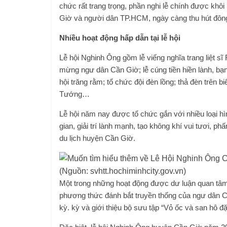
chức rất trang trọng, phần nghi lễ chính được khôi
Giờ và người dân TP.HCM, ngày càng thu hút đông
Nhiều hoạt động hấp dẫn tại lễ hội
Lễ hội Nghinh Ông gồm lễ viếng nghĩa trang liệt sĩ
mừng ngư dân Cần Giờ; lễ cúng tiền hiền lành, bạ
hội trăng rằm; tổ chức đội đèn lồng; thả đèn trên
Tướng…
Lễ hội năm nay được tổ chức gắn với nhiều loại hìn
gian, giải trí lành mạnh, tạo không khí vui tươi, p
du lịch huyện Cần Giờ.
(Nguồn: svhtt.hochiminhcity.gov.vn)
Một trong những hoạt động được dư luận quan tâm 
phương thức đánh bắt truyền thống của ngư dân Cầ
kỳ. kỳ và giới thiệu bộ sưu tập “Vỏ ốc và san hô đ