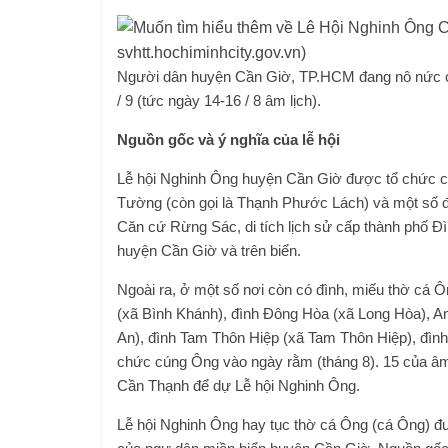
svhtt.hochiminhcity.gov.vn)
Người dân huyện Cần Giờ, TP.HCM đang nô nức chu
/ 9 (tức ngày 14-16 / 8 âm lịch).
Nguồn gốc và ý nghĩa của lễ hội
Lễ hội Nghinh Ông huyện Cần Giờ được tổ chức chủ 
Tường (còn gọi là Thạnh Phước Lách) và một số 
Căn cứ Rừng Sác, di tích lịch sử cấp thành phố Đ
huyện Cần Giờ và trên biển.
Ngoài ra, ở một số nơi còn có đình, miếu thờ cá Ôn
(xã Bình Khánh), đình Đông Hòa (xã Long Hòa), A
An), đình Tam Thôn Hiệp (xã Tam Thôn Hiệp), đìn
chức cúng Ông vào ngày rằm (tháng 8). 15 của âm lị
Cần Thạnh để dự Lễ hội Nghinh Ông.
Lễ hội Nghinh Ông hay tục thờ cá Ông (cá Ông) đượ