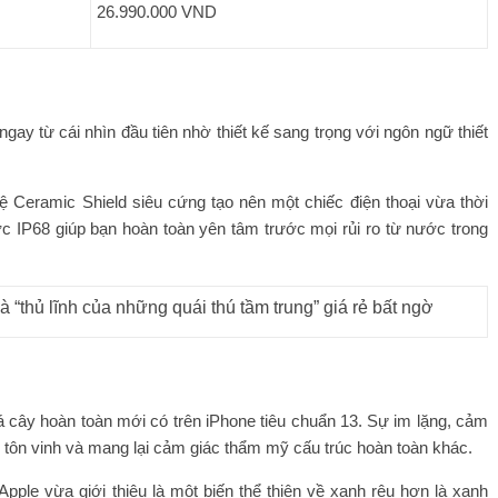
26.990.000 VND
ngay từ cái nhìn đầu tiên nhờ thiết kế sang trọng với ngôn ngữ thiết
 Ceramic Shield siêu cứng tạo nên một chiếc điện thoại vừa thời
c IP68 giúp bạn hoàn toàn yên tâm trước mọi rủi ro từ nước trong
“thủ lĩnh của những quái thú tầm trung” giá rẻ bất ngờ
 cây hoàn toàn mới có trên iPhone tiêu chuẩn 13. Sự im lặng, cảm
 tôn vinh và mang lại cảm giác thẩm mỹ cấu trúc hoàn toàn khác.
pple vừa giới thiệu là một biến thể thiên về xanh rêu hơn là xanh