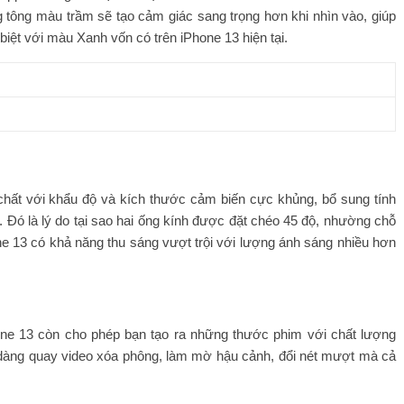
g tông màu trầm sẽ tạo cảm giác sang trọng hơn khi nhìn vào, giúp
biệt với màu Xanh vốn có trên iPhone 13 hiện tại.
chất với khẩu độ và kích thước cảm biến cực khủng, bổ sung tính
 Đó là lý do tại sao hai ống kính được đặt chéo 45 độ, nhường chỗ
 13 có khả năng thu sáng vượt trội với lượng ánh sáng nhiều hơn
one 13 còn cho phép bạn tạo ra những thước phim với chất lượng
 dàng quay video xóa phông, làm mờ hậu cảnh, đổi nét mượt mà cả