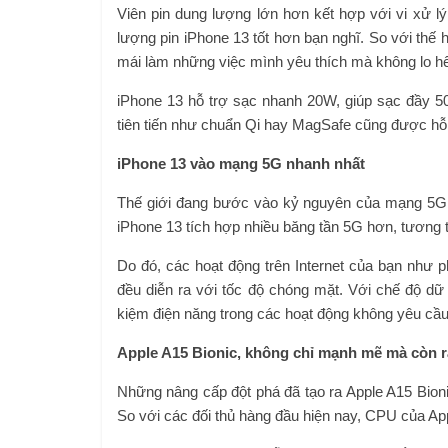
Viên pin dung lượng lớn hơn kết hợp với vi xử lý
lượng pin iPhone 13 tốt hơn bạn nghĩ. So với thế h
mái làm những việc mình yêu thích mà không lo hế
iPhone 13 hỗ trợ sạc nhanh 20W, giúp sạc đầy 50
tiên tiến như chuẩn Qi hay MagSafe cũng được hỗ t
iPhone 13 vào mạng 5G nhanh nhất
Thế giới đang bước vào kỷ nguyên của mạng 5G,
iPhone 13 tích hợp nhiều băng tần 5G hơn, tương 
Do đó, các hoạt động trên Internet của bạn như p
đều diễn ra với tốc độ chóng mặt. Với chế độ dữ 
kiệm điện năng trong các hoạt động không yêu cầ
Apple A15 Bionic, không chỉ mạnh mẽ mà còn rấ
Những nâng cấp đột phá đã tạo ra Apple A15 Bionic
So với các đối thủ hàng đầu hiện nay, CPU của A