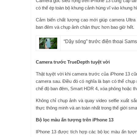
Camera góc siêu rộng trên iPhone 13 cung cấp tầm
có thể ép toàn bộ khung cảnh hùng vĩ vào khung h
Cảm biến chất lượng cao mới giúp camera Ultra 
ban đêm và chụp ảnh chân thực hơn bao giờ hết.
“Dậy sóng” trước điện thoại Sam
Camera trước TrueDepth tuyệt vời
Thật tuyệt vời khi camera trước của iPhone 13 cũ
camera sau. Điều đó có nghĩa là bạn có thể chụp
chế độ ban đêm, Smart HDR 4, xóa phông hoặc thậ
Không chỉ chụp ảnh và quay video selfie xuất s
thực thông minh và an toàn nhất trong thế giới sma
Bộ lọc màu ấn tượng trên iPhone 13
IPhone 13 được tích hợp các bộ lọc màu ấn tượn