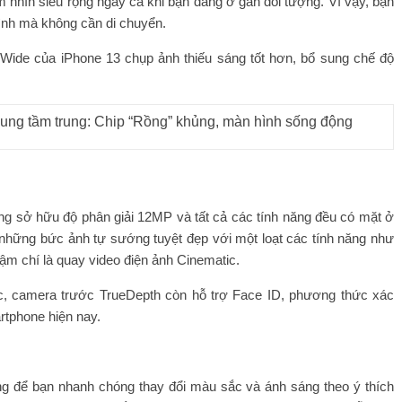
 nhìn siêu rộng ngay cả khi bạn đang ở gần đối tượng. Vì vậy, bạn
ình mà không cần di chuyển.
Wide của iPhone 13 chụp ảnh thiếu sáng tốt hơn, bổ sung chế độ
sung tầm trung: Chip “Rồng” khủng, màn hình sống động
ng sở hữu độ phân giải 12MP và tất cả các tính năng đều có mặt ở
 những bức ảnh tự sướng tuyệt đẹp với một loạt các tính năng như
m chí là quay video điện ảnh Cinematic.
ắc, camera trước TrueDepth còn hỗ trợ Face ID, phương thức xác
rtphone hiện nay.
g để bạn nhanh chóng thay đổi màu sắc và ánh sáng theo ý thích