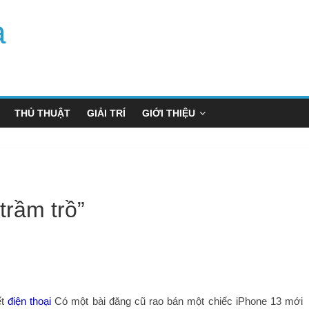
a
THỦ THUẬT
GIẢI TRÍ
GIỚI THIỆU
rầm trồ”
ết
điện thoại
Có một bài đăng cũ rao bán một chiếc iPhone 13 mới