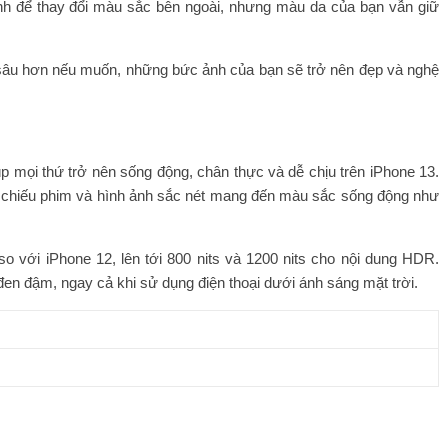
nh để thay đổi màu sắc bên ngoài, nhưng màu da của bạn vẫn giữ
 sâu hơn nếu muốn, những bức ảnh của bạn sẽ trở nên đẹp và nghệ
mọi thứ trở nên sống động, chân thực và dễ chịu trên iPhone 13.
 chiếu phim và hình ảnh sắc nét mang đến màu sắc sống động như
o với iPhone 12, lên tới 800 nits và 1200 nits cho nội dung HDR.
en đậm, ngay cả khi sử dụng điện thoại dưới ánh sáng mặt trời.