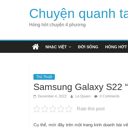
Skip
Chuyện quanh t
to
content
Hóng hớt chuyện 4 phương
NHẠC VIỆT
ĐỜI SỐNG
HÓNG HỚT
Thủ Thuật
Samsung Galaxy S22 “t
December 4, 2022
Le Quyen
0 Comments
Rate this post
Cụ thể, mới đây trên một trang kinh doanh bài vi