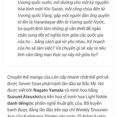
Vương quốc nước, mở đường cho một kỷ nguyên
hòa bình mới! Khi Sarah, một công chúa đến từ
Vương quốc Vàng, gặp một người đàn ông quyến
rũ tên là Naranbayar đến từ Vương quốc Nước,
họ quyết định làm những gì cần thiết để ngăn
chặn xung đột vô nghĩa hơn giữa các quốc gia
của họ – bằng cách giả vờ yêu nhau. Kế hoạch
của họ sẽ làm việc? Và chuyện gì sẽ xảy ra nếu
tình cảm lãng mạn thực sự nảy nở giữa họ?
Chuyển thể manga của
Lên cấp nhanh nhất thế giới
sẽ
được Seven Seas phát hành lần đầu tại Bắc Mỹ. Nó
được viết bởi
Nagato Yamata
và minh họa bằng
Suzumi Atsushi
dựa trên họa sĩ minh họa Light Noble
danh tiếng
tác phẩm nghệ thuật gốc của. Bộ truyện
tranh được đăng lần đầu trên tạp chí Weekly Shounen
Ace của Kadokawa Shoten vào ngày 25 tháng 6 năm