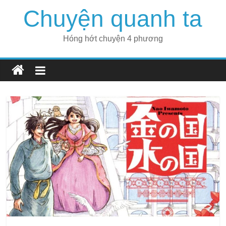
Skip
Chuyện quanh ta
to
content
Hóng hớt chuyện 4 phương