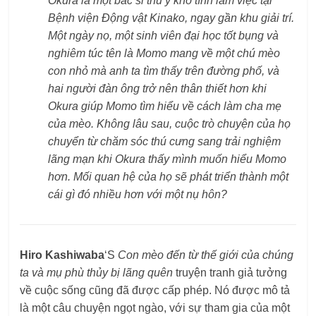
Okura là một bác sĩ thú y khó tính làm việc tại
Bệnh viện Động vật Kinako, ngay gần khu giải trí.
Một ngày nọ, một sinh viên đại học tốt bụng và
nghiêm túc tên là Momo mang về một chú mèo
con nhỏ mà anh ta tìm thấy trên đường phố, và
hai người đàn ông trở nên thân thiết hơn khi
Okura giúp Momo tìm hiểu về cách làm cha mẹ
của mèo. Không lâu sau, cuộc trò chuyện của họ
chuyển từ chăm sóc thú cưng sang trải nghiệm
lãng mạn khi Okura thấy mình muốn hiểu Momo
hơn. Mối quan hệ của họ sẽ phát triển thành một
cái gì đó nhiều hơn với một nụ hôn?
Hiro Kashiwaba
‘S
Con mèo đến từ thế giới của chúng
ta và mụ phù thủy bị lãng quên
truyện tranh giả tưởng
về cuộc sống cũng đã được cấp phép. Nó được mô tả
là một câu chuyện ngọt ngào, với sự tham gia của một