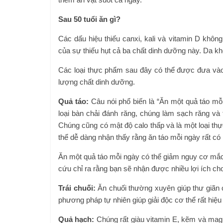
Sau 50 tuổi ăn gì?
Các dấu hiệu thiếu canxi, kali và vitamin D khôn
của sự thiếu hụt cả ba chất dinh dưỡng này. Da khô
Các loại thực phẩm sau đây có thể được đưa và
lượng chất dinh dưỡng.
Quả táo:
Câu nói phổ biến là “Ăn một quả táo mỗ
loại bàn chải đánh răng, chúng làm sạch răng và 
Chúng cũng có mật độ calo thấp và là một loại thự
thể dễ dàng nhận thấy rằng ăn táo mỗi ngày rất có
Ăn một quả táo mỗi ngày có thể giảm nguy cơ mắc 
cứu chỉ ra rằng bạn sẽ nhận được nhiều lợi ích cho
Trái chuối:
Ăn chuối thường xuyên giúp thư giãn 
phương pháp tự nhiên giúp giải độc cơ thể rất hiệu
Quả hạch:
Chúng rất giàu vitamin E, kẽm và magi