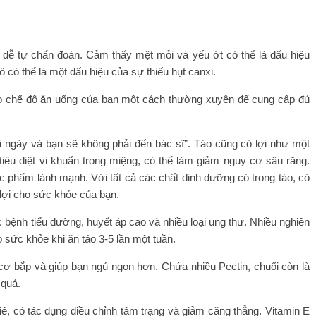
g dễ tự chẩn đoán. Cảm thấy mệt mỏi và yếu ớt có thể là dấu hiệu
 có thể là một dấu hiệu của sự thiếu hụt canxi.
o chế độ ăn uống của bạn một cách thường xuyên để cung cấp đủ
i ngày và bạn sẽ không phải đến bác sĩ”. Táo cũng có lợi như một
tiêu diệt vi khuẩn trong miệng, có thể làm giảm nguy cơ sâu răng.
c phẩm lành mạnh. Với tất cả các chất dinh dưỡng có trong táo, có
 lợi cho sức khỏe của bạn.
bệnh tiểu đường, huyết áp cao và nhiều loại ung thư. Nhiều nghiên
 sức khỏe khi ăn táo 3-5 lần một tuần.
cơ bắp và giúp bạn ngủ ngon hơn. Chứa nhiều Pectin, chuối còn là
 quả.
ê, có tác dụng điều chỉnh tâm trạng và giảm căng thẳng. Vitamin E