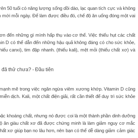
ên 50 tuổi có năng lượng sống dồi dào, lạc quan tích cực và không
ệm mới mỗi ngày. Để làm được điều đó, chế độ ăn uống đóng một vai
hơn đến những gì mình hấp thụ vào cơ thể. Việc thiếu hụt các chất
amin D có thể dẫn đến những hậu quả không đáng có cho sức khỏe,
u canxi), tim đập nhanh. (thiếu kali), mệt mỏi (thiếu chất xơ) và
rò mạnh mẽ trong việc ngăn ngừa viêm xương khớp. Vitamin D cũng
n dịch. Kali, một chất điện giải, rất cần thiết để duy trì sức khỏe
hoặc khoáng chất, nhưng nó được coi là một thành phần dinh dưỡng
độ ăn giàu chất xơ đã được chứng minh là làm giảm nguy cơ mắc
chất xơ giúp bạn no lâu hơn, nên bạn có thể dễ dàng giảm cảm giác