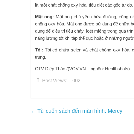
là một chất chống oxy hóa, tiêu diệt các gốc tự do.
Mật ong:
Mật ong chủ yếu chứa đường, cũng như 
chống oxy hóa. Mật ong được sử dụng để chữa ho,
dụng để điều trị tiêu chảy, loét miệng trong quá tr
năng lượng tốt khi tập thể dục hoặc ở những ngườ
Tỏi:
Tỏi có chứa selen và chất chống oxy hóa, g
trung.
CTV Diệp Thảo /
(VOV.VN – nguồn: Healthshots)
Post Views:
1,002
←
Từ cuốn sách đến màn hình: Mercy