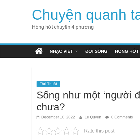
Skip
Chuyện quanh t
to
content
Hóng hớt chuyện 4 phương
NHẠC VIỆT
ĐỜI SỐNG
HÓNG HỚT
Thủ Thuật
Sống như một ‘người đi
chưa?
December 10, 2022
Le Quyen
0 Comments
Rate this post