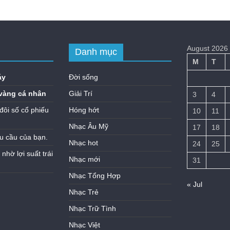
August 2026
Danh mục
M
T
áy
Đời sống
vàng cá nhân
Giải Trí
3
4
đôi số cổ phiếu
Hóng hớt
10
11
Nhạc Âu Mỹ
17
18
u cầu của bạn.
Nhạc hot
24
25
hờ lợi suất trái
Nhạc mới
31
Nhạc Tổng Hợp
« Jul
Nhạc Trẻ
Nhạc Trữ Tình
Nhạc Việt