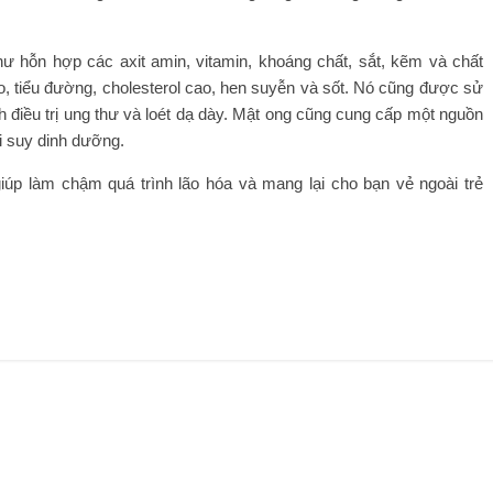
hỗn hợp các axit amin, vitamin, khoáng chất, sắt, kẽm và chất
 tiểu đường, cholesterol cao, hen suyễn và sốt. Nó cũng được sử
ình điều trị ung thư và loét dạ dày. Mật ong cũng cung cấp một nguồn
i suy dinh dưỡng.
iúp làm chậm quá trình lão hóa và mang lại cho bạn vẻ ngoài trẻ