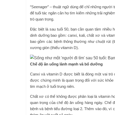
“Seenager” – thuật ngữ dùng để chỉ những người tr
để tuổi tác ngăn cản họ tìm kiếm những trải nghi
trò quan trọng.
Đặc biệt là sau tuổi 50, bạn cần quan tâm nhiều 
dinh dưỡng bao gồm: canxi, kali, chất xơ và vit
bao gồm các bệnh thông thường như chuột rút (thiế
xương giòn (thiếu vitamin D).
Chế độ ăn uống lành mạnh và bổ dưỡng
Canxi và vitamin D được biết là đóng một vai t
được chứng minh là quan trọng đối với sức khỏe miễ
tim mạch ở tuổi trung niên.
Chất xơ có thể không được phân loại là vitamin 
quan trọng của chế độ ăn uống hàng ngày. Chế 
bệnh và bệnh tiểu đường loại 2. Thêm vào đó, vì 
thèm ăn vặt suốt cả ngày.