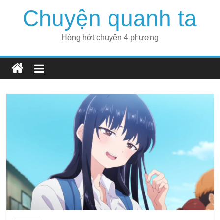
Skip
Chuyện quanh ta
to
content
Hóng hớt chuyện 4 phương