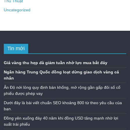
Thủ Thuật
Uncategorized
Tin mới
Giá vàng thu hẹp đà giảm tuần nhờ lực mua bắt đáy
Ngân hàng Trung Quốc đồng loạt dừng giao dịch vàng cá
nhân
Ấn Độ nới lỏng quy định bán khống, mở rộng gần gấp đôi số cổ
phiếu được phép vay
Dưới đây là bài viết chuẩn SEO khoảng 800 từ theo yêu cầu của
bạn.
Đồng yên xuống đáy 40 năm khi đồng USD tăng mạnh nhờ lợi
suất trái phiếu