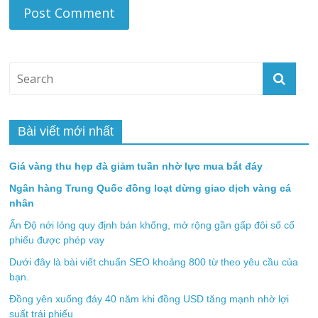
Bài viết mới nhất
Giá vàng thu hẹp đà giảm tuần nhờ lực mua bắt đáy
Ngân hàng Trung Quốc đồng loạt dừng giao dịch vàng cá
nhân
Ấn Độ nới lỏng quy định bán khống, mở rộng gần gấp đôi số cổ
phiếu được phép vay
Dưới đây là bài viết chuẩn SEO khoảng 800 từ theo yêu cầu của
bạn.
Đồng yên xuống đáy 40 năm khi đồng USD tăng mạnh nhờ lợi
suất trái phiếu