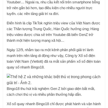
Youtuber… Ngoài ra, nhu cầu kết nối trên smartphone bỗng
trở nên gắn bó hơn, tạo điều kiện cho nhiều người trực
tuyến. các nền tảng giải trí ra đời.
Điển hình là clip TikTok nghìn triệu view của Việt Nam được
các Thần tượng Trung Quốc, Hàn Quốc hưởng ứng; Hàng
triệu video được chia sẻ trên Youtube đã biến GenZ trở
thành một hiện tượng mạng xã hội…
Ngày 12/9, nhằm tạo ra một kênh phân phối giải trí lành
mạnh trên nền tảng di động như vậy, Công ty Xổ số điện
toán Việt Nam (Vietlott) đã ra mắt sản phẩm xổ số điện toán
quay số nhanh Bingo18.
Bingo18 thu hút trải nghiệm Gen Z bởi giao diện bắt mắt,
cách chơi thú vị và nhiều phần thưởng hấp dẫn.
Xổ số quay nhanh Bingo18 chỉ được phát hành và vận hành