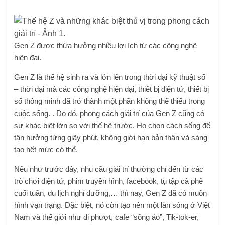
Gen Z được thừa hưởng nhiều lợi ích từ các công nghệ
hiện đại.
Gen Z là thế hệ sinh ra và lớn lên trong thời đại kỹ thuật số
– thời đại mà các công nghệ hiện đại, thiết bị điện tử, thiết bị
số thông minh đã trở thành một phần không thể thiếu trong
cuộc sống. . Do đó, phong cách giải trí của Gen Z cũng có
sự khác biệt lớn so với thế hệ trước. Họ chọn cách sống để
tận hưởng từng giây phút, không giới hạn bản thân và sáng
tạo hết mức có thể.
Nếu như trước đây, nhu cầu giải trí thường chỉ đến từ các
trò chơi điện tử, phim truyền hình, facebook, tụ tập cà phê
cuối tuần, du lịch nghỉ dưỡng,… thì nay, Gen Z đã có muôn
hình vạn trạng. Đặc biệt, nó còn tạo nên một làn sóng ở Việt
Nam và thế giới như đi phượt, cafe “sống ảo”, Tik-tok-er,