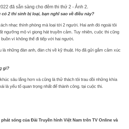
ó 2 thí sinh bị loại, bạn nghĩ sao về điều này?
cách nhạc thính phòng mà loại tới 2 người. Hai anh đó ngoài tôi
 rất ngưỡng mộ vì giọng hát truyền cảm. Tuy nhiên, cuộc thi cũng
 buồn vì không thể đi tiếp với hai người.
u là những đàn anh, đàn chị về kỹ thuật. Họ đã gửi gắm cảm xúc
g gì?
khúc sâu lắng hơn và cũng là thử thách tôi trau dồi những khía
i là yếu tố quan trọng nhất để thành công. tại cuộc thi.
 phát sóng của Đài Truyền hình Việt Nam trên TV Online và