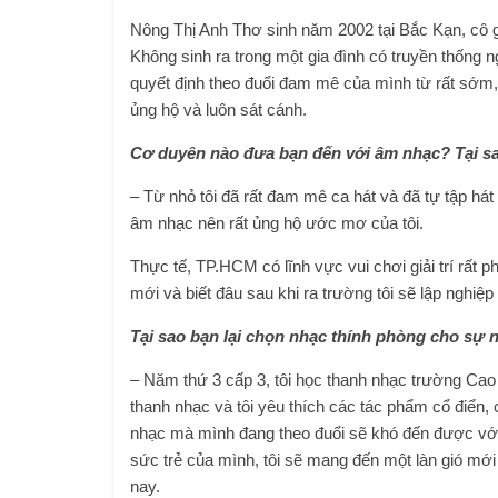
Nông Thị Anh Thơ sinh năm 2002 tại Bắc Kạn, cô g
Không sinh ra trong một gia đình có truyền thống 
quyết định theo đuổi đam mê của mình từ rất sớm,
ủng hộ và luôn sát cánh.
Cơ duyên nào đưa bạn đến với âm nhạc? Tại sa
– Từ nhỏ tôi đã rất đam mê ca hát và đã tự tập hát
âm nhạc nên rất ủng hộ ước mơ của tôi.
Thực tế, TP.HCM có lĩnh vực vui chơi giải trí rất 
mới và biết đâu sau khi ra trường tôi sẽ lập nghiệp
Tại sao bạn lại chọn nhạc thính phòng cho sự
– Năm thứ 3 cấp 3, tôi học thanh nhạc trường Cao 
thanh nhạc và tôi yêu thích các tác phẩm cổ điển,
nhạc mà mình đang theo đuổi sẽ khó đến được với số
sức trẻ của mình, tôi sẽ mang đến một làn gió mới
nay.