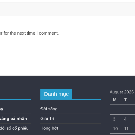
r for the next time I comment.
August 2026
Danh mục
M
T
áy
Đời sống
vàng cá nhân
Giải Trí
3
4
đôi số cổ phiếu
Hóng hớt
10
11