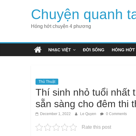
Skip
Chuyện quanh t
to
content
Hóng hớt chuyện 4 phương
NHẠC VIỆT
ĐỜI SỐNG
HÓNG HỚT
Thủ Thuật
Thí sinh nhỏ tuổi nhất
sẵn sàng cho đêm thi t
December 1, 2022
Le Quyen
0 Comments
Rate this post