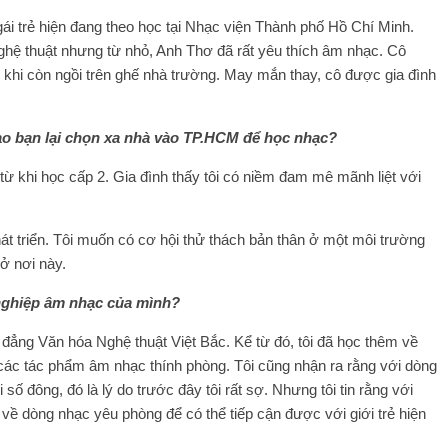
ái trẻ hiện đang theo học tại Nhạc viện Thành phố Hồ Chí Minh.
nghệ thuật nhưng từ nhỏ, Anh Thơ đã rất yêu thích âm nhạc. Cô
 khi còn ngồi trên ghế nhà trường. May mắn thay, cô được gia đình
o bạn lại chọn xa nhà vào TP.HCM để học nhạc?
 từ khi học cấp 2. Gia đình thấy tôi có niềm đam mê mãnh liệt với
phát triển. Tôi muốn có cơ hội thử thách bản thân ở một môi trường
 ở nơi này.
 nghiệp âm nhạc của mình?
đẳng Văn hóa Nghệ thuật Việt Bắc. Kể từ đó, tôi đã học thêm về
 các tác phẩm âm nhạc thính phòng. Tôi cũng nhận ra rằng với dòng
 đông, đó là lý do trước đây tôi rất sợ. Nhưng tôi tin rằng với
 về dòng nhạc yêu phòng để có thể tiếp cận được với giới trẻ hiện