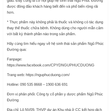
giàu. Đây cũng là cơ hội giúp hệ sinh thái Ngũ Phúc Đường
được đông đảo khách hàng biết đến và phổ biến rộng rãi
hơn.
* Thực phẩm này không phải là thuốc và không có tác dụng
thay thế thuốc chữa bệnh. Không dùng cho người mẫn cảm
với bất kỳ thành phần nào trong sản phẩm.
Hãy cùng tìm hiểu ngay về hệ sinh thái sản phẩm Ngũ Phúc
Đường qua:
Fanpage:
https://www.facebook.com/CPYDNGUPHUCDUONG
Trang web: https://nguphucduong.com/
Hotline: 090 535 8668 – 1900 636 691
Đơn vị phân phối: Công ty cổ phần y dược phẩm Ngũ Phúc
Đường
Địa chỉ: Lô NV09, THVP dự án Khu nhà ở CC kết hợp dịch