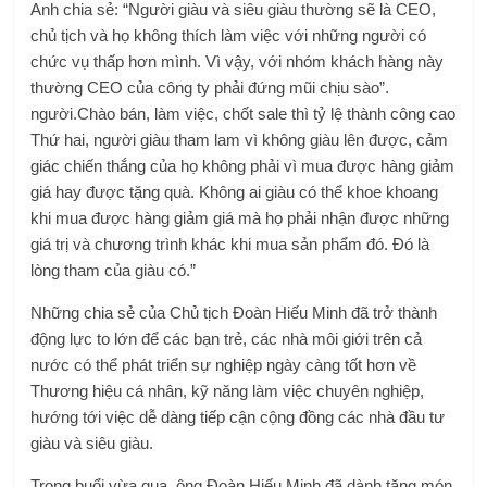
Anh chia sẻ: “Người giàu và siêu giàu thường sẽ là CEO,
chủ tịch và họ không thích làm việc với những người có
chức vụ thấp hơn mình. Vì vậy, với nhóm khách hàng này
thường CEO của công ty phải đứng mũi chịu sào”.
người.Chào bán, làm việc, chốt sale thì tỷ lệ thành công cao
Thứ hai, người giàu tham lam vì không giàu lên được, cảm
giác chiến thắng của họ không phải vì mua được hàng giảm
giá hay được tặng quà. Không ai giàu có thể khoe khoang
khi mua được hàng giảm giá mà họ phải nhận được những
giá trị và chương trình khác khi mua sản phẩm đó. Đó là
lòng tham của giàu có.”
Những chia sẻ của Chủ tịch Đoàn Hiếu Minh đã trở thành
động lực to lớn để các bạn trẻ, các nhà môi giới trên cả
nước có thể phát triển sự nghiệp ngày càng tốt hơn về
Thương hiệu cá nhân, kỹ năng làm việc chuyên nghiệp,
hướng tới việc dễ dàng tiếp cận cộng đồng các nhà đầu tư
giàu và siêu giàu.
Trong buổi vừa qua, ông Đoàn Hiếu Minh đã dành tặng món