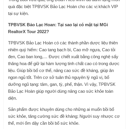
quà đặc biệt TPBVSK Bảo Lạc Hoàn cho các vị khách VIP
tại sự kiện.
TPBVSK Bảo Lạc Hoan: Tại sao lại có mặt tại MGi
RealtorX Tour 2022?
TPBVSK Bảo Lạc Hoàn có các thành phần dược liệu thiên
nhiên quý hiếm: Cao tang bạch bì, Cao mỡ ngựa, Cao tỏi
đen, Cao ban long,… Được chiết xuất bằng công nghệ sấy
thăng hoa để giữ lại hàm lượng tinh chất cao có trong dược
liệu. Giúp bồi bổ cơ thể, nâng cao sức đề kháng, giúp ăn
ngon ngủ tốt. Trên cơ sở tuân thủ nguyên lý ngũ vị, bổ
dưỡng ngũ tạng: tâm, gan, tỳ, phế, thận. Vì vậy, TPBVSK
Bảo Lạc Hoàn giúp người dùng nâng cao sức khỏe toàn
diện.
Sản phẩm được khuyên dùng cho những ai muốn bồi bổ
sức khỏe, tăng cường sức đề kháng; Người suy nhược cơ
thể, mới ốm dậy cần bồi bổ sức khỏe.