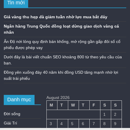
Tin mới
Giá vàng thu hẹp đà giảm tuần nhờ lực mua bắt đáy
Ngân hàng Trung Quốc đồng loạt dừng giao dịch vàng cá
nhân
Ấn Độ nới lỏng quy định bán khống, mở rộng gần gấp đôi số cổ
phiếu được phép vay
Dưới đây là bài viết chuẩn SEO khoảng 800 từ theo yêu cầu của
bạn.
Đồng yên xuống đáy 40 năm khi đồng USD tăng mạnh nhờ lợi
suất trái phiếu
August 2026
Danh mục
M
T
W
T
F
S
S
Đời sống
1
2
Giải Trí
3
4
5
6
7
8
9