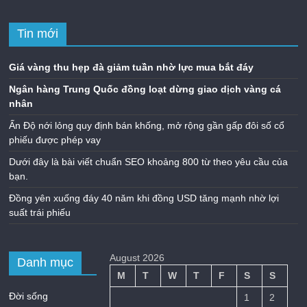
Tin mới
Giá vàng thu hẹp đà giảm tuần nhờ lực mua bắt đáy
Ngân hàng Trung Quốc đồng loạt dừng giao dịch vàng cá
nhân
Ấn Độ nới lỏng quy định bán khống, mở rộng gần gấp đôi số cổ
phiếu được phép vay
Dưới đây là bài viết chuẩn SEO khoảng 800 từ theo yêu cầu của
bạn.
Đồng yên xuống đáy 40 năm khi đồng USD tăng mạnh nhờ lợi
suất trái phiếu
August 2026
Danh mục
M
T
W
T
F
S
S
Đời sống
1
2