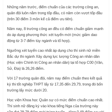
Những năm trước, điểm chuẩn của các trường công an,
quân đội luôn nằm trong tốp đầu, có năm còn vượt tốp đầu
(trên 30 điểm 3 môn kể cả điểm ưu tiên).
Năm nay, 8 trường công an đều có điểm chuẩn giảm mạnh
do áp dụng phương thức xét tuyển mới (mức giảm dao
động từ 3-7 điểm tùy ngành và tổ hợp).
Ngưỡng xét tuyển cao nhất áp dụng cho thí sinh nữ miền
Bắc dự thi ngành Xây dựng lực lượng Công an nhân dân
(Học viện Chính trị Công an nhân dân) tại tổ hợp C00 (Văn,
Sử, Địa) là 26,26 điểm.
Với 17 trường quân đội, năm nay điểm chuẩn theo kết quả
kỳ thi tốt nghiệp THPT lấy từ 17,35 đến 29,79, trong đó bốn
trường lấy mức dưới 20.
Học viện Khoa học Quân sự có mức điểm chuẩn cao nhất.
Thí sinh nữ đăng ký vào khoa tiếng Nga của trường này
cần đạt 29,79 điểm mới trúng tuyển – tăng 0,49 điểm so với