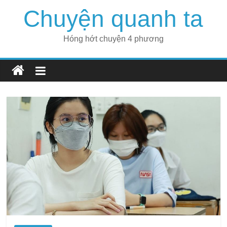
Skip
Chuyện quanh ta
to
content
Hóng hớt chuyện 4 phương