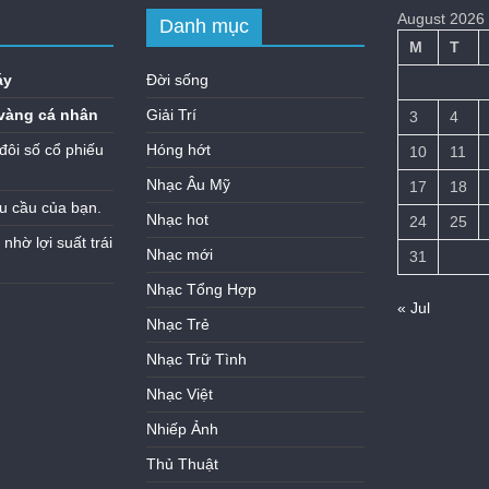
August 2026
Danh mục
M
T
áy
Đời sống
vàng cá nhân
Giải Trí
3
4
đôi số cổ phiếu
Hóng hớt
10
11
Nhạc Âu Mỹ
17
18
u cầu của bạn.
Nhạc hot
24
25
hờ lợi suất trái
Nhạc mới
31
Nhạc Tổng Hợp
« Jul
Nhạc Trẻ
Nhạc Trữ Tình
Nhạc Việt
Nhiếp Ảnh
Thủ Thuật