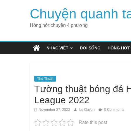
Skip
Chuyện quanh t
to
content
Hóng hớt chuyện 4 phương
NHẠC VIỆT
ĐỜI SỐNG
HÓNG HỚT
Thủ Thuật
Tường thuật bóng đá 
League 2022
November 27, 2022
Le Quyen
0 Comments
Rate this post