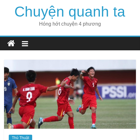
Skip
Chuyện quanh ta
to
content
Hóng hớt chuyện 4 phương
Thủ Thuật