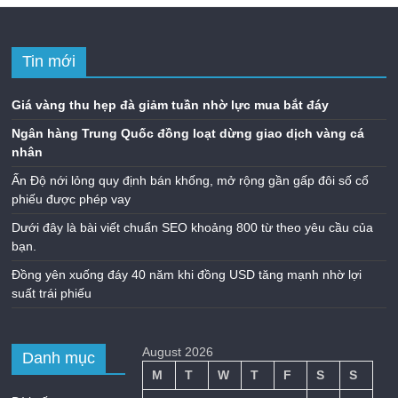
Tin mới
Giá vàng thu hẹp đà giảm tuần nhờ lực mua bắt đáy
Ngân hàng Trung Quốc đồng loạt dừng giao dịch vàng cá
nhân
Ấn Độ nới lỏng quy định bán khống, mở rộng gần gấp đôi số cổ
phiếu được phép vay
Dưới đây là bài viết chuẩn SEO khoảng 800 từ theo yêu cầu của
bạn.
Đồng yên xuống đáy 40 năm khi đồng USD tăng mạnh nhờ lợi
suất trái phiếu
August 2026
Danh mục
M
T
W
T
F
S
S