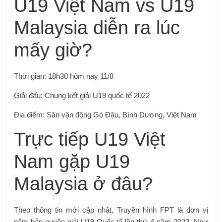
U19 Việt Nam vs U19
Malaysia diễn ra lúc
mấy giờ?
Thời gian: 18h30 hôm nay 11/8
Giải đấu: Chung kết giải U19 quốc tế 2022
Địa điểm: Sân vận động Gò Đậu, Bình Dương, Việt Nam
Trực tiếp U19 Việt
Nam gặp U19
Malaysia ở đâu?
Theo thông tin mới cập nhật, Truyền hình FPT là đơn vị
nắm bản quyền giải U19 Quốc tế lần thứ 4 năm 2022. Như