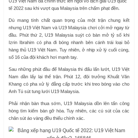
U19 Việt Nam đã chính thức lên ngôi vô địch giải U19 quốc
tế 2022 sau khi vượt qua Malaysia trên chấm phạt đền.
Dù mang tính chất quan trọng của một trận chung kết
nhưng U19 Việt Nam và U19 Malaysia chơi cởi mở ngay từ
đầu. Phút thứ 2, U19 Malaysia suýt có bàn mở tỷ số khi
Izrin Ibrahim có pha đi bóng nhanh bên cánh trái loại bỏ
hàng thủ U19 Việt Nam. Tuy nhiên, ở nhịp xử lý cuối cùng,
số 16 của đội khách hơi mạnh tay.
Sau những phút đầu để Malaysia thi đấu lấn lướt, U19 Việt
Nam dần lấy lại thế trận. Phút 12, đội trưởng Khuất Văn
Khang có pha xử lý đẳng cấp trước khi treo bóng vào cho
Anh Tú sút tung lưới U19 Malaysia.
Phải nhận bàn thua sớm, U19 Malaysia dồn lên tấn công
hòng tìm kiếm bàn gỡ hòa. Tuy nhiên, các cú sút của các
chân sút áo vàng đều thiếu chính xác.