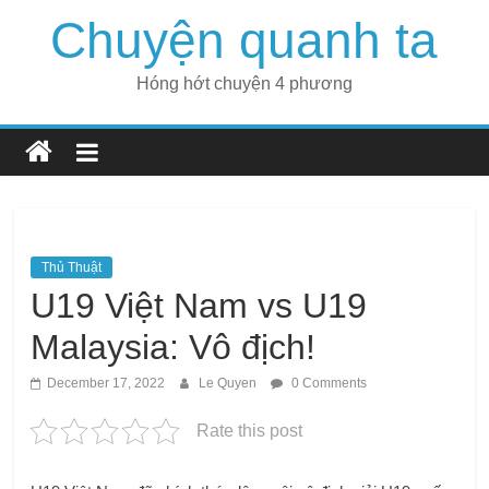
Skip
Chuyện quanh ta
to
content
Hóng hớt chuyện 4 phương
Thủ Thuật
U19 Việt Nam vs U19
Malaysia: Vô địch!
December 17, 2022
Le Quyen
0 Comments
Rate this post