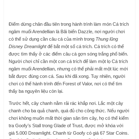
Điểm dừng chân đầu tiên trong hành trình làm món Cá trích
ngâm muối Arendellian là Bãi biển Dazzle, nơi người chơi
có thể sử dụng cần câu cá của mình trong
Thung lũng
Disney Dreamlight
để bắt một số cá trích. Cá trích có thể
được tìm thấy ở các điểm câu cá gợn sóng trắng phổ biến.
Người chơi chỉ cần một con cá trích để làm một lọ Cá trích
ngâm muối Arendellian, nhưng có thể phải mất một lúc mới
bắt được đúng con cá. Sau khi đã xong. Tuy nhiên, người
chơi có thể hành trình đến Forest of Valor, nơi có thể tìm
thấy ba nguyên liệu còn lại.
Trước hết, cây chanh nằm rải rác khắp nơi. Lắc một cây
chanh cho ba quả chanh, quá đủ cho công thức. Nếu người
chơi không muốn mất thời gian săn tìm cây, họ có thể kiểm
tra Goofy’s Stall trong Glade of Trust, được mở khóa với
giá 5.000 Dreamlight. Chanh từ Goofy có giá 67 Star Coins.