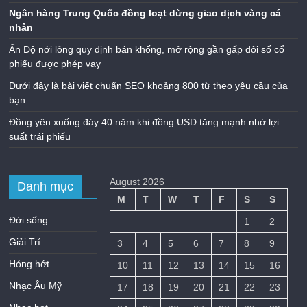
Ngân hàng Trung Quốc đồng loạt dừng giao dịch vàng cá
nhân
Ấn Độ nới lỏng quy định bán khống, mở rộng gần gấp đôi số cổ
phiếu được phép vay
Dưới đây là bài viết chuẩn SEO khoảng 800 từ theo yêu cầu của
bạn.
Đồng yên xuống đáy 40 năm khi đồng USD tăng mạnh nhờ lợi
suất trái phiếu
August 2026
Danh mục
M
T
W
T
F
S
S
Đời sống
1
2
Giải Trí
3
4
5
6
7
8
9
Hóng hớt
10
11
12
13
14
15
16
Nhạc Âu Mỹ
17
18
19
20
21
22
23