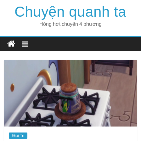
Skip
Chuyện quanh ta
to
content
Hóng hớt chuyện 4 phương
Giải Trí