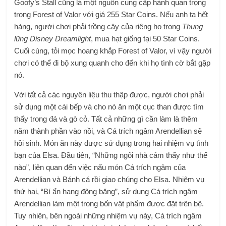
Goofy’s Stall cũng là một nguồn cung cấp hành quan trọng
trong Forest of Valor với giá 255 Star Coins. Nếu anh ta hết
hàng, người chơi phải trồng cây của riêng họ trong
Thung
lũng Disney Dreamlight
, mua hạt giống tại 50 Star Coins.
Cuối cùng, tỏi mọc hoang khắp Forest of Valor, vì vậy người
chơi có thể đi bộ xung quanh cho đến khi họ tình cờ bắt gặp
nó.
Với tất cả các nguyên liệu thu thập được, người chơi phải
sử dụng một cái bếp và cho nó ăn một cục than được tìm
thấy trong đá và gò cỏ. Tất cả những gì cần làm là thêm
năm thành phần vào nồi, và Cá trích ngâm Arendellian sẽ
hồi sinh. Món ăn này được sử dụng trong hai nhiệm vụ tình
bạn của Elsa. Đầu tiên, “Những ngôi nhà cảm thấy như thế
nào”, liên quan đến việc nấu món Cá trích ngâm của
Arendellian và Bánh cá rồi giao chúng cho Elsa. Nhiệm vụ
thứ hai, “Bí ẩn hang động băng”, sử dụng Cá trích ngâm
Arendellian làm một trong bốn vật phẩm được đặt trên bệ.
Tuy nhiên, bên ngoài những nhiệm vụ này, Cá trích ngâm