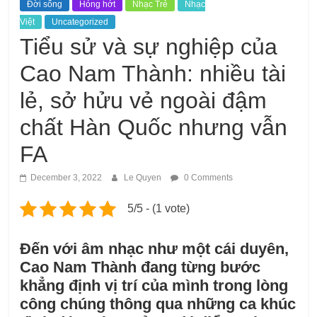
Đời sống
Hóng hớt
Nhạc Trẻ
Nhạc
Việt
Uncategorized
Tiểu sử và sự nghiệp của
Cao Nam Thành: nhiều tài
lẻ, sở hửu vẻ ngoài đậm
chất Hàn Quốc nhưng vẫn
FA
December 3, 2022
Le Quyen
0 Comments
5/5 - (1 vote)
Đến với âm nhạc như một cái duyên,
Cao Nam Thành đang từng bước
khẳng định vị trí của mình trong lòng
công chúng thông qua những ca khúc