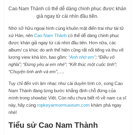
Cao Nam Thành có thể dễ dàng chinh phục được khán
giả ngay từ cái nhìn đầu tiên.
Nhờ sở hữu ngoại hình cùng khuôn mặt điển trai như tài tử
xứ Hàn, nên
Cao Nam Thành
có thể dễ dàng chinh phục
được khán giả ngay từ cái nhìn đầu tiên. Hơn nữa, các
album/ ca khúc do anh thể hiện cũng rất nổi tiếng và thu về
lượng view khá lớn, bao gồm:
“Anh nhớ em”
; “Điều vô
nghĩa”; “Đừng yêu ai em nhé”; “Kết thúc một cuộc tình”;
“Chuyện tình anh và em”,….
Tuy chỉ đến với âm nhạc như cái duyên tình cờ, song Cao
Nam Thành đang từng bước khẳng định chỗ đứng của
mình trong showbiz Việt. Còn nếu chưa biết rõ về nam ca sĩ
này, hãy cùng
ropkeyarmormuseum.com
khám phá ngay
nhé!
Tiểu sử Cao Nam Thành